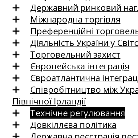
Державний ринковий нагл
Міжнародна торгівля
Преференційні торговель
Діяльність України у Світо
Торговельний захист
Європейська інтеграція
Євроатлантична інтеграц
Співробітництво між Укр
Північної Ірландії
Технічне регулювання
Довкіллєва політика
Державна реєстрація пест