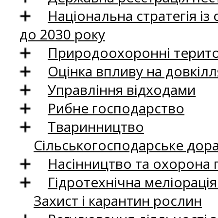
Національна стратегія із
до 2030 року
Природоохоронні територ
Оцінка впливу на довкілл
Управління відходами
Рибне господарство
Тваринництво
Сільськогосподарське дор
Насінництво та охорона 
Гідротехнічна меліораці
Захист і карантин рослин