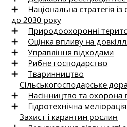
Національна стратегія із
до 2030 року
Природоохоронні територ
Оцінка впливу на довкілл
Управління відходами
Рибне господарство
Тваринництво
Сільськогосподарське дор
Насінництво та охорона 
Гідротехнічна меліораці
Захист і карантин рослин