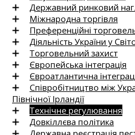
Державний ринковий нагл
Міжнародна торгівля
Преференційні торговель
Діяльність України у Світо
Торговельний захист
Європейська інтеграція
Євроатлантична інтеграц
Співробітництво між Укр
Північної Ірландії
Технічне регулювання
Довкіллєва політика
Державна реєстрація пест