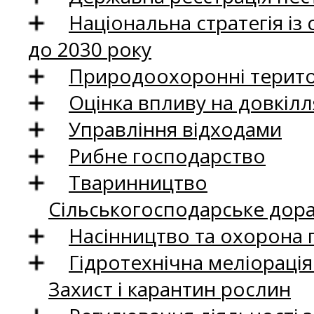
Національна стратегія із
до 2030 року
Природоохоронні територ
Оцінка впливу на довкілл
Управління відходами
Рибне господарство
Тваринництво
Сільськогосподарське дор
Насінництво та охорона 
Гідротехнічна меліораці
Захист і карантин рослин