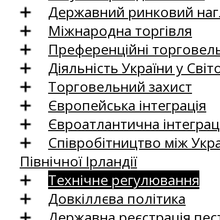
Державний ринковий нагл
Міжнародна торгівля
Преференційні торговель
Діяльність України у Світо
Торговельний захист
Європейська інтеграція
Євроатлантична інтеграц
Співробітництво між Укр
Північної Ірландії
Технічне регулювання
Довкіллєва політика
Державна реєстрація пест