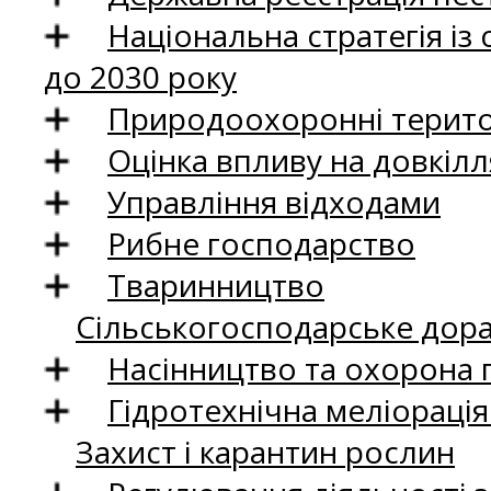
Національна стратегія із
до 2030 року
Природоохоронні територ
Оцінка впливу на довкілл
Управління відходами
Рибне господарство
Тваринництво
Сільськогосподарське дор
Насінництво та охорона 
Гідротехнічна меліораці
Захист і карантин рослин