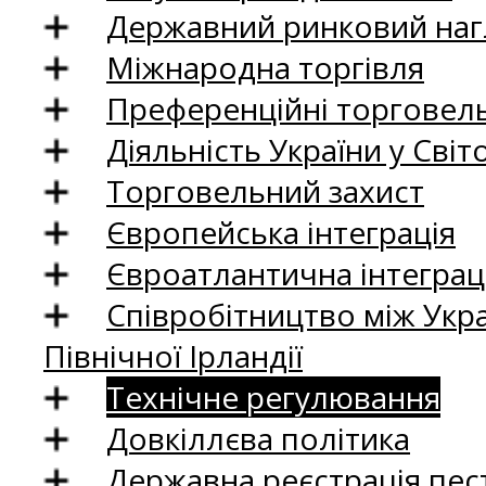
Державний ринковий нагл
Міжнародна торгівля
Преференційні торговель
Діяльність України у Світо
Торговельний захист
Європейська інтеграція
Євроатлантична інтеграц
Співробітництво між Укр
Північної Ірландії
Технічне регулювання
Довкіллєва політика
Державна реєстрація пест