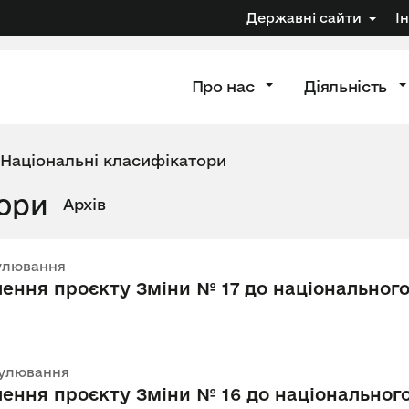
Державні сайти
І
Про нас
Діяльність
Національні класифікатори
тори
Архів
егулювання
ення проєкту Зміни № 17 до національного
егулювання
ення проєкту Зміни № 16 до національного