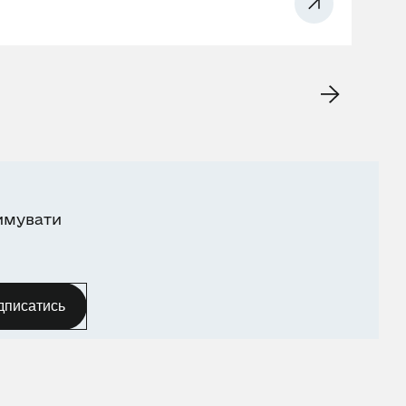
имувати
дписатись