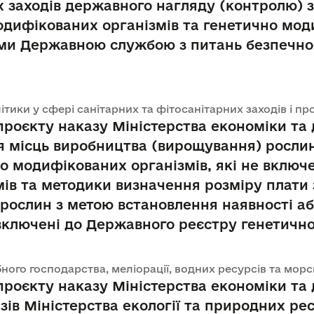
х заходів державного нагляду (контролю) 
ифікованих організмів та генетично модиф
и Державною службою з питань безпечнос
літики у сфері санітарних та фітосанітарних заходів і п
оєкту наказу Міністерства економіки та 
 місць виробництва (вирощування) рослин
но модифікованих організмів, які не включ
ів та методики визначення розміру плати
рослин з метою встановлення наявності аб
 включені до Державного реєстру генетичн
рибного господарства, меліорації, водних ресурсів та мо
оєкту наказу Міністерства економіки та 
ів Міністерства екології та природних рес