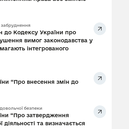
о забруднення
н до Кодексу України про
рушення вимог законодавства у
имагають інтегрованого
їни “Про внесення змін до
родовольчої безпеки
їни “Про затвердження
ї діяльності та визначається