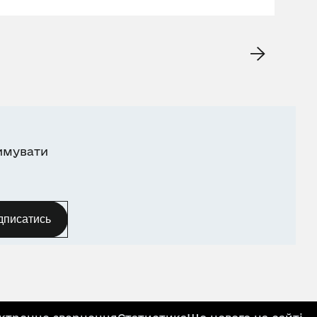
имувати
дписатись