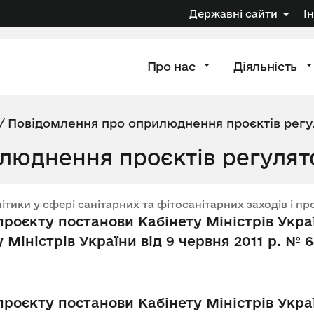
Державні сайти
І
Про нас
Діяльність
/
Повідомлення про оприлюднення проєктів регу
люднення проєктів регулят
літики у сфері санітарних та фітосанітарних заходів і п
оєкту постанови Кабінету Міністрів Украї
 Міністрів України від 9 червня 2011 р. № 
оєкту постанови Кабінету Міністрів Украї