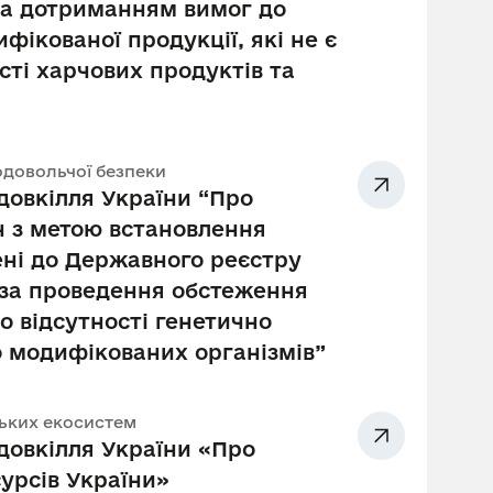
за дотриманням вимог до
ікованої продукції, які не є
ті харчових продуктів та
родовольчої безпеки
довкілля України “Про
 з метою встановлення
ені до Державного реєстру
 за проведення обстеження
о відсутності генетично
о модифікованих організмів”
рських екосистем
довкілля України «Про
урсів України»