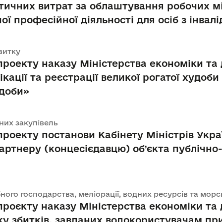
тичних витрат за облаштування робочих м
ї професійної діяльності для осіб з інвалі
звитку
оекту наказу Міністерства економіки та 
кації та реєстрації великої рогатої худоб
удоби»
чних закупівель
роекту постанови Кабінету Міністрів Укр
ртнеру (концесієдавцю) об’єкта публічно
рибного господарства, меліорації, водних ресурсів та мо
оєкту наказу Міністерства економіки та 
у збитків, завданих водокористувачам пр