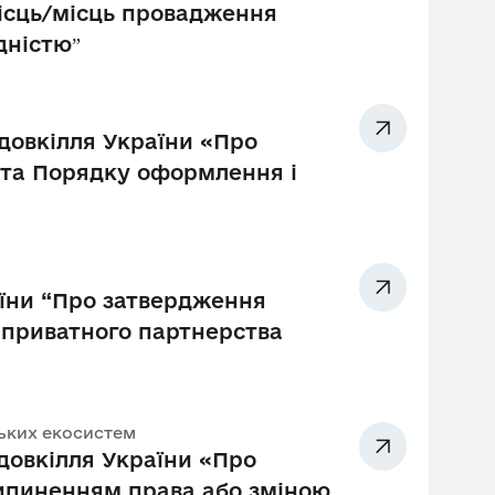
ісць/місць провадження
дністюˮ
довкілля України «Про
и та Порядку оформлення і
аїни “Про затвердження
-приватного партнерства
рських екосистем
довкілля України «Про
ипиненням права або зміною