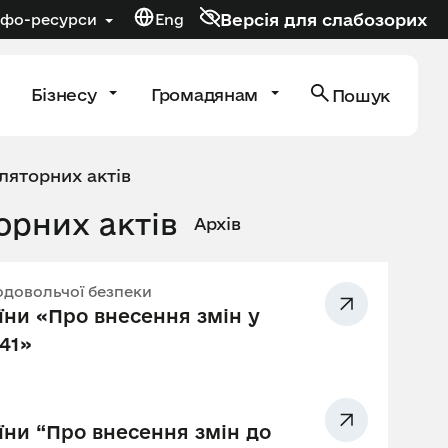
Версія для слабозорих
нфо-ресурси
Eng
Бізнесу
Громадянам
Пошук
ляторних актів
орних актів
Архів
родовольчої безпеки
ни «Про внесення змін у
641»
ни “Про внесення змін до