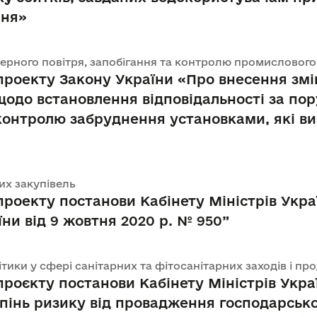
ння»
осферного повітря, запобігання та контролю промисловог
роекту Закону України «Про внесення змі
одо встановлення відповідальності за по
контролю забруднення установками, які в
них закупівель
оекту постанови Кабінету Міністрів Укра
їни від 9 жовтня 2020 р. № 950”
літики у сфері санітарних та фітосанітарних заходів і п
роєкту постанови Кабінету Міністрів Укра
упінь ризику від провадження господарсько