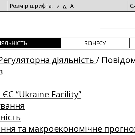
Розмір шрифта:
A
С
A
A
ІЯЛЬНІСТЬ
БІЗНЕСУ
Регуляторна діяльність
/
Повідо
в
 ЄС “Ukraine Facility”
ування
ність
ання та макроекономічне прогно