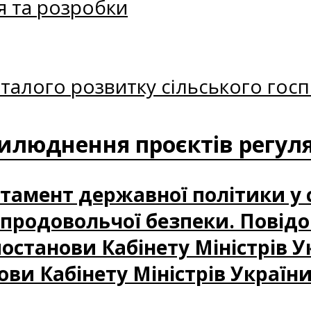
я та розробки
талого розвитку сільського госп
илюднення проєктів регуля
артамент державної політики у 
і продовольчої безпеки. Повід
станови Кабінету Міністрів У
ови Кабінету Міністрів України