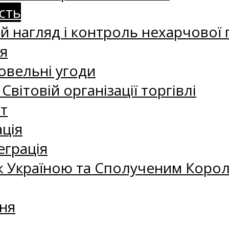
сть
 нагляд і контроль нехарчової 
я
овельні угоди
 Світовій організації торгівлі
т
ація
еграція
 Україною та Сполученим Королі
ня
а