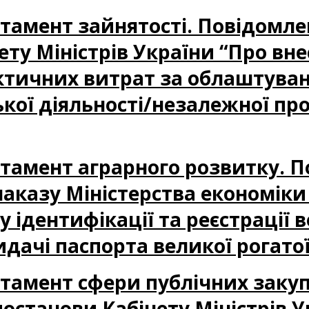
партамент зайнятості. Повідом
ету Міністрів України “Про вн
ктичних витрат за облаштуван
ої діяльності/незалежної про
партамент аграрного розвитку. 
аказу Міністерства економіки 
 ідентифікації та реєстрації в
дачі паспорта великої рогато
партамент сфери публічних заку
станови Кабінету Міністрів У