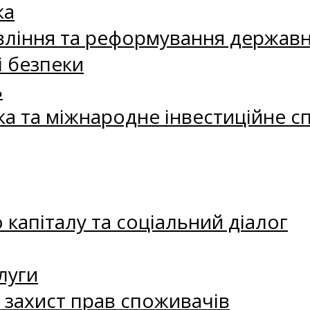
ка
ління та реформування державн
і безпеки
ь
ка та міжнародне інвестиційне с
капіталу та соціальний діалог
луги
а захист прав споживачів