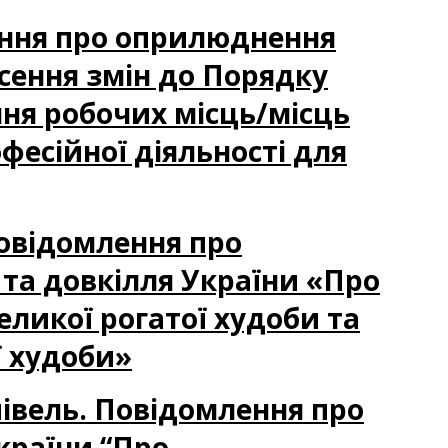
лення про оприлюднення
есення змін до Порядку
ня робочих місць/місць
фесійної діяльності для
Повідомлення про
та довкілля України «Про
еликої рогатої худоби та
ї худоби»
півель. Повідомлення про
країни “Про