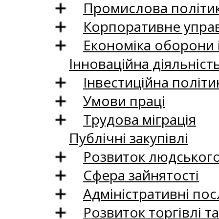
Промислова політи
Корпоративне управ
Економіка оборони 
Інноваційна діяльніст
Інвестиційна політи
Умови праці
Трудова міграція
Публічні закупівлі
Розвиток людського 
Сфера зайнятості
Адміністративні пос
Розвиток торгівлі т