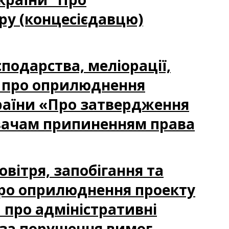
ру (концесієдавцю)
сподарства, меліорації,
я про оприлюднення
країни «Про затвердження
вачам припиненням права
овітря, запобігання та
ро оприлюднення проекту
 про адміністративні
 за порушення вимог