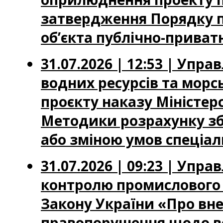
затвердження Порядку п
об’єкта публічно-приватн
31.07.2026 | 12:53 | Упр
водних ресурсів та мор
проєкту наказу Міністер
Методики розрахунку зб
або зміною умов спеціа
31.07.2026 | 09:23 | Упр
контролю промислового 
Закону України «Про вне
правопорушення щодо вс