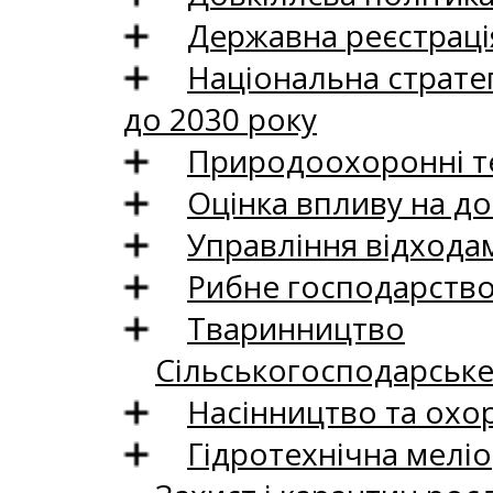
Державна реєстрація
Національна стратег
до 2030 року
Природоохоронні те
Оцінка впливу на до
Управління відхода
Рибне господарств
Тваринництво
Сільськогосподарськ
Насінництво та охо
Гідротехнічна меліо