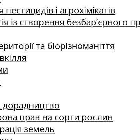
 пестицидів і агрохімікатів
ія із створення безбар’єрного пр
риторії та біорізноманіття
вкілля
ми
о
е дорадництво
рона прав на сорти рослин
рація земель