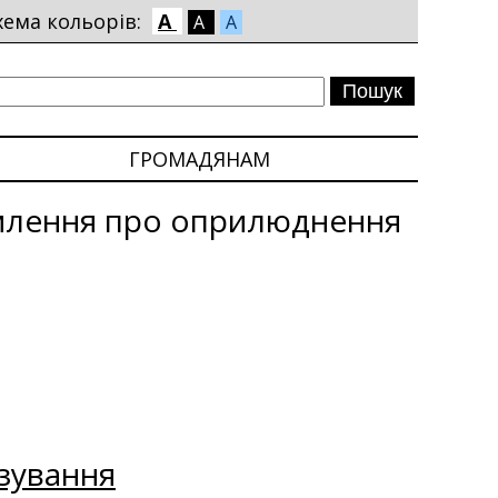
хема кольорів:
A
A
A
ГРОМАДЯНАМ
млення про оприлюднення
зування