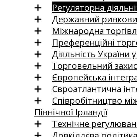
Регуляторна діяльні
Державний ринковий
Міжнародна торгівл
Преференційні торг
Діяльність України у
Торговельний захис
Європейська інтегр
Євроатлантична інт
Співробітництво між
Північної Ірландії
Технічне регулюван
Довкіллєва політик