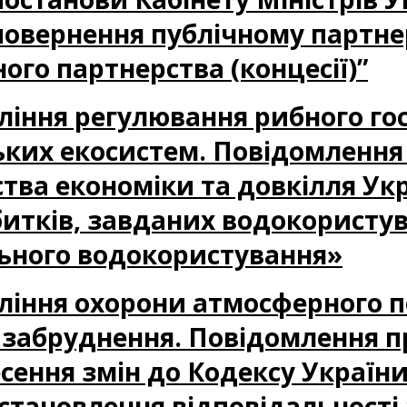
овернення публічному партне
ого партнерства (концесії)”
авління регулювання рибного го
ських екосистем. Повідомленн
ства економіки та довкілля У
итків, завданих водокористу
льного водокористування»
авління охорони атмосферного п
забруднення. Повідомлення п
сення змін до Кодексу України
тановлення відповідальності