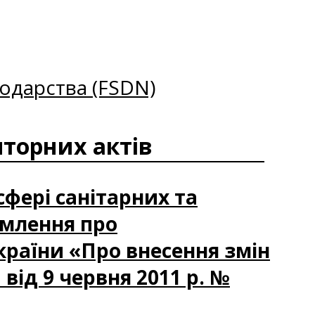
одарства (FSDN)
торних актів
сфері санітарних та
омлення про
країни «Про внесення змін
 від 9 червня 2011 р. №