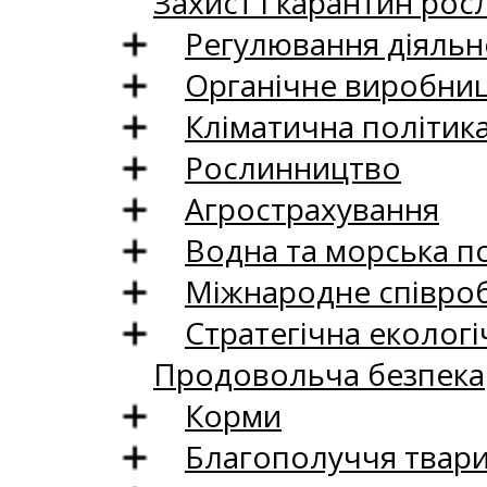
Захист і карантин рос
Регулювання діяльно
Органічне виробни
Кліматична політик
Рослинництво
Агрострахування
Водна та морська п
Міжнародне співро
Стратегічна екологі
Продовольча безпека
Корми
Благополуччя твар