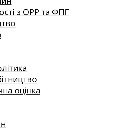
лин
сті з ОРР та ФПГ
цтво
а
олітика
бітництво
чна оцінка
ин