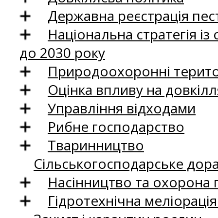
Державна реєстрація пест
Національна стратегія із
до 2030 року
Природоохоронні територ
Оцінка впливу на довкілл
Управління відходами
Рибне господарство
Тваринництво
Сільськогосподарське дор
Насінництво та охорона 
Гідротехнічна меліораці