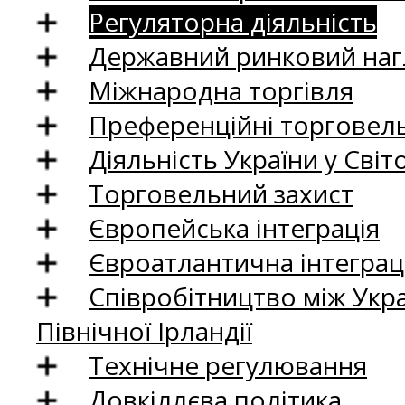
Регуляторна діяльність
Державний ринковий нагл
Міжнародна торгівля
Преференційні торговель
Діяльність України у Світо
Торговельний захист
Європейська інтеграція
Євроатлантична інтеграц
Співробітництво між Укр
Північної Ірландії
Технічне регулювання
Довкіллєва політика