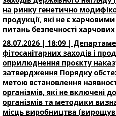
на ринку генетично модифіко
продукції, які не є харчови
питань безпечності харчових
28.07.2026 | 18:09 | Департам
фітосанітарних заходів і про
оприлюднення проєкту наказу
затвердження Порядку обсте
метою встановлення наявност
організмів, які не включені
організмів та методики визн
місць виробництва (вирощува