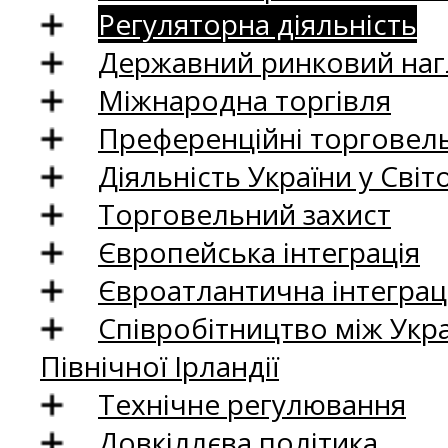
Регуляторна діяльність
Державний ринковий нагл
Міжнародна торгівля
Преференційні торговель
Діяльність України у Світо
Торговельний захист
Європейська інтеграція
Євроатлантична інтеграц
Співробітництво між Укр
Північної Ірландії
Технічне регулювання
Довкіллєва політика