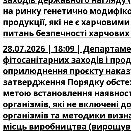
на ринку генетично модифіко
продукції, які не є харчови
питань безпечності харчових
28.07.2026 | 18:09 | Департам
фітосанітарних заходів і про
оприлюднення проєкту наказу
затвердження Порядку обсте
метою встановлення наявност
організмів, які не включені
організмів та методики визн
місць виробництва (вирощува