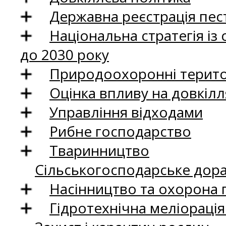
Державна реєстрація пест
Національна стратегія із
до 2030 року
Природоохоронні територ
Оцінка впливу на довкілл
Управління відходами
Рибне господарство
Тваринництво
Сільськогосподарське дор
Насінництво та охорона 
Гідротехнічна меліораці