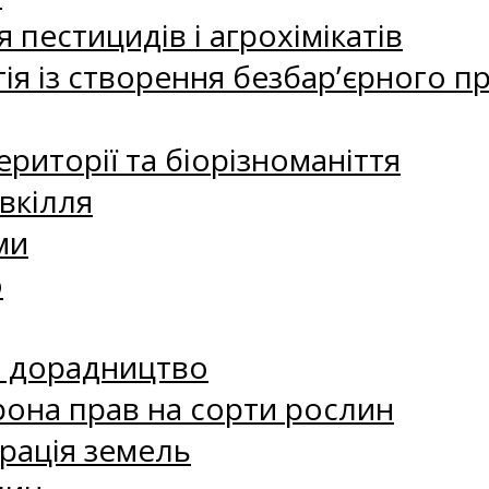
 пестицидів і агрохімікатів
ія із створення безбар’єрного пр
риторії та біорізноманіття
вкілля
ми
о
е дорадництво
рона прав на сорти рослин
рація земель