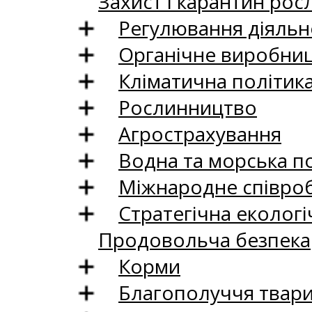
Захист і карантин рос
Регулювання діяльно
Органічне виробни
Кліматична політик
Рослинництво
Агрострахування
Водна та морська п
Міжнародне співро
Стратегічна екологі
Продовольча безпека
Корми
Благополуччя твар