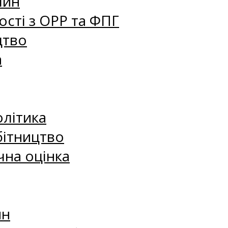
лин
сті з ОРР та ФПГ
цтво
а
олітика
бітництво
чна оцінка
ин