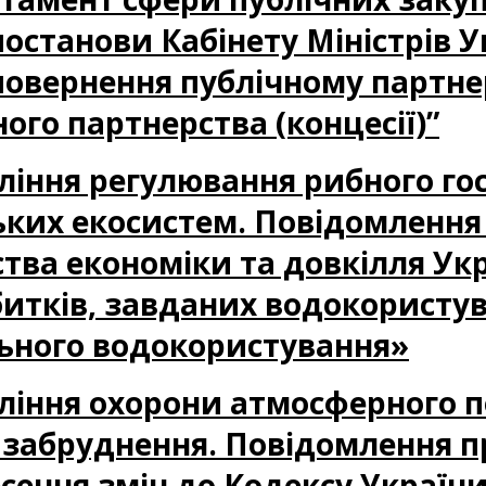
станови Кабінету Міністрів У
овернення публічному партне
ого партнерства (концесії)”
авління регулювання рибного го
ських екосистем. Повідомленн
ства економіки та довкілля У
итків, завданих водокористу
льного водокористування»
авління охорони атмосферного п
забруднення. Повідомлення п
сення змін до Кодексу України