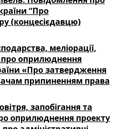
країни “Про
ру (концесієдавцю)
сподарства, меліорації,
я про оприлюднення
країни «Про затвердження
вачам припиненням права
овітря, запобігання та
ро оприлюднення проекту
 про адміністративні