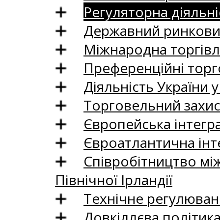
Регуляторна діяльні
Державний ринковий
Міжнародна торгівл
Преференційні торг
Діяльність України у
Торговельний захис
Європейська інтегр
Євроатлантична інт
Співробітництво між
Північної Ірландії
Технічне регулюван
Довкіллєва політик