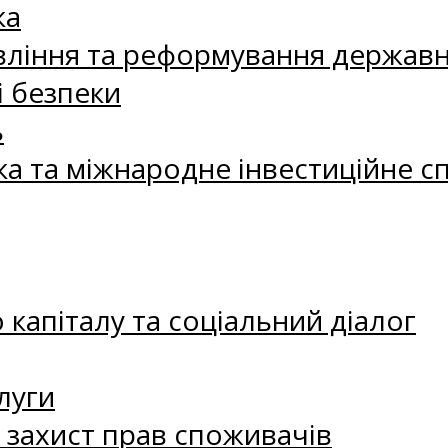
ка
ління та реформування державн
і безпеки
ь
ка та міжнародне інвестиційне с
капіталу та соціальний діалог
луги
а захист прав споживачів