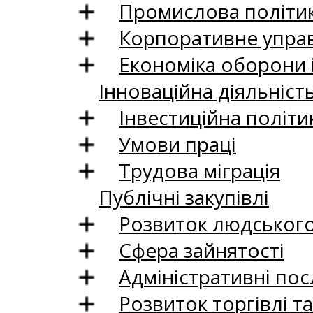
Промислова політи
Корпоративне управ
Економіка оборони 
Інноваційна діяльніст
Інвестиційна політи
Умови праці
Трудова міграція
Публічні закупівлі
Розвиток людського 
Сфера зайнятості
Адміністративні пос
Розвиток торгівлі т