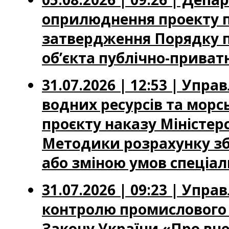
оприлюднення проекту по
затвердження Порядку п
об’єкта публічно-приватн
31.07.2026 | 12:53 | Упр
водних ресурсів та мор
проєкту наказу Міністер
Методики розрахунку зб
або зміною умов спеціа
31.07.2026 | 09:23 | Упр
контролю промислового 
Закону України «Про вне