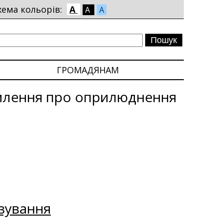
хема кольорів:
A
A
A
ГРОМАДЯНАМ
млення про оприлюднення
зування