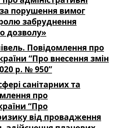
 за порушення вимог
тролю забруднення
го дозволу»
півель. Повідомлення про
країни “Про внесення змін
020 р. № 950”
сфері санітарних та
омлення про
країни “Про
 ризику від провадження
ть здійснення планових