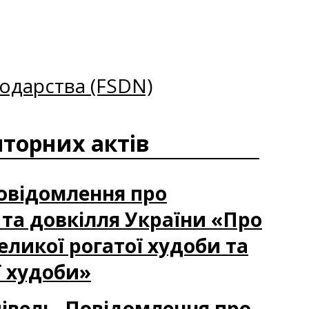
одарства (FSDN)
торних актів
Повідомлення про
та довкілля України «Про
еликої рогатої худоби та
ї худоби»
півель. Повідомлення про