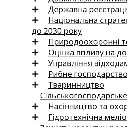
Державна реєстрація
Національна стратег
до 2030 року
Природоохоронні те
Оцінка впливу на до
Управління відхода
Рибне господарств
Тваринництво
Сільськогосподарськ
Насінництво та охо
Гідротехнічна меліо