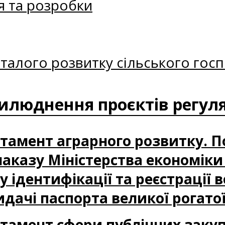
я та розробки
талого розвитку сільського госп
илюднення проєктів регуля
партамент аграрного розвитку. 
аказу Міністерства економіки 
 ідентифікації та реєстрації в
дачі паспорта великої рогато
партамент сфери публічних заку