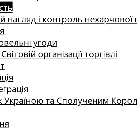
сть
 нагляд і контроль нехарчової 
я
овельні угоди
 Світовій організації торгівлі
т
ація
еграція
 Україною та Сполученим Королі
ня
а