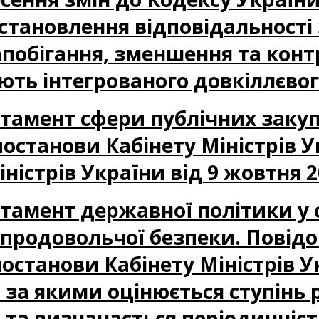
тановлення відповідальності
апобігання, зменшення та кон
ють інтегрованого довкіллєво
партамент сфери публічних заку
станови Кабінету Міністрів У
ністрів України від 9 жовтня 2
артамент державної політики у 
і продовольчої безпеки. Повід
станови Кабінету Міністрів У
 за якими оцінюється ступінь
і та визначається періодичніс