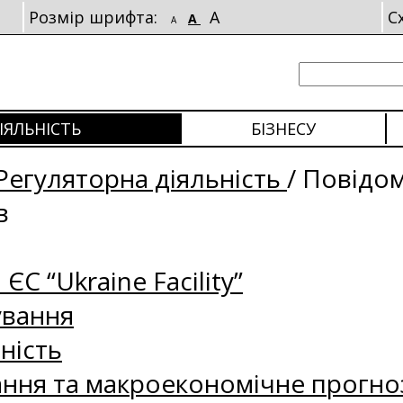
Розмір шрифта:
A
С
A
A
ІЯЛЬНІСТЬ
БІЗНЕСУ
Регуляторна діяльність
/
Повідо
в
 ЄС “Ukraine Facility”
ування
ність
ання та макроекономічне прогно