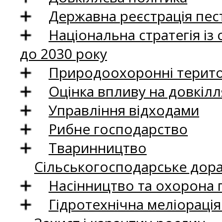
Державна реєстрація пест
Національна стратегія із
до 2030 року
Природоохоронні територ
Оцінка впливу на довкілл
Управління відходами
Рибне господарство
Тваринництво
Сільськогосподарське дор
Насінництво та охорона 
Гідротехнічна меліораці