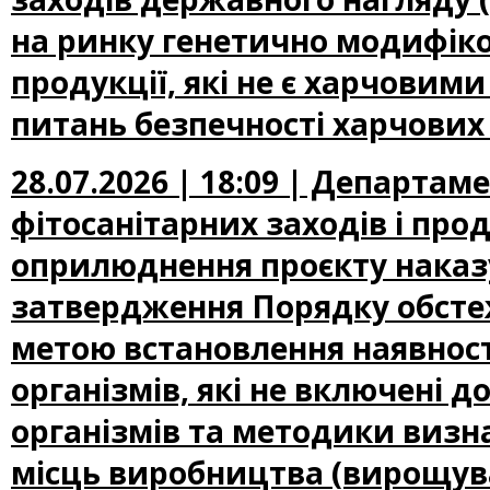
на ринку генетично модифіко
продукції, які не є харчови
питань безпечності харчових
28.07.2026 | 18:09 | Департам
фітосанітарних заходів і про
оприлюднення проєкту наказу
затвердження Порядку обсте
метою встановлення наявност
організмів, які не включені
організмів та методики визн
місць виробництва (вирощува