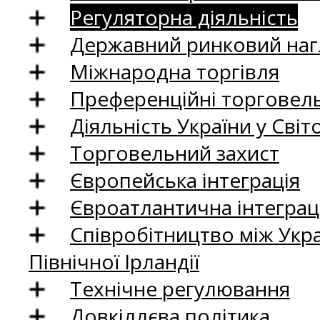
Регуляторна діяльність
Державний ринковий нагл
Міжнародна торгівля
Преференційні торговель
Діяльність України у Світо
Торговельний захист
Європейська інтеграція
Євроатлантична інтеграц
Співробітництво між Укр
Північної Ірландії
Технічне регулювання
Довкіллєва політика