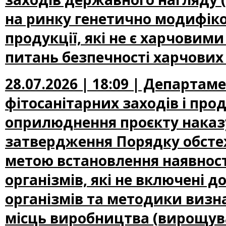
на ринку генетично модифіко
продукції, які не є харчови
питань безпечності харчових
28.07.2026 | 18:09 | Департам
фітосанітарних заходів і про
оприлюднення проєкту наказу
затвердження Порядку обсте
метою встановлення наявност
організмів, які не включені
організмів та методики визн
місць виробництва (вирощува