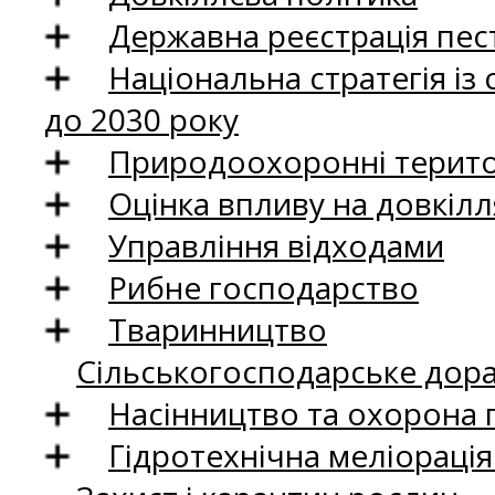
Державна реєстрація пест
Національна стратегія із
до 2030 року
Природоохоронні територ
Оцінка впливу на довкілл
Управління відходами
Рибне господарство
Тваринництво
Сільськогосподарське дор
Насінництво та охорона 
Гідротехнічна меліораці