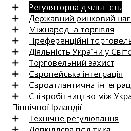
Регуляторна діяльність
Державний ринковий нагл
Міжнародна торгівля
Преференційні торговель
Діяльність України у Світо
Торговельний захист
Європейська інтеграція
Євроатлантична інтеграц
Співробітництво між Укр
Північної Ірландії
Технічне регулювання
Довкіллєва політика