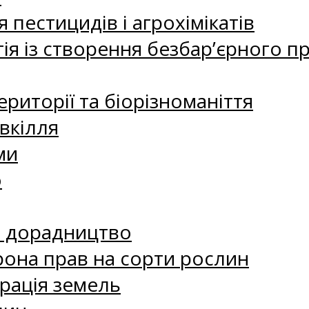
 пестицидів і агрохімікатів
ія із створення безбар’єрного пр
риторії та біорізноманіття
вкілля
ми
о
е дорадництво
рона прав на сорти рослин
рація земель