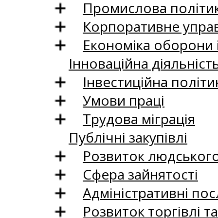
Промислова політи
Корпоративне управ
Економіка оборони 
Інноваційна діяльніст
Інвестиційна політи
Умови праці
Трудова міграція
Публічні закупівлі
Розвиток людського 
Сфера зайнятості
Адміністративні пос
Розвиток торгівлі т