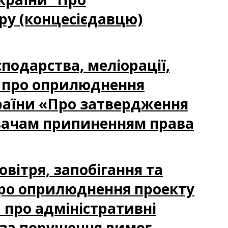
ру (концесієдавцю)
сподарства, меліорації,
я про оприлюднення
країни «Про затвердження
вачам припиненням права
овітря, запобігання та
ро оприлюднення проекту
 про адміністративні
 за порушення вимог