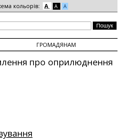
хема кольорів:
A
A
A
ГРОМАДЯНАМ
млення про оприлюднення
зування