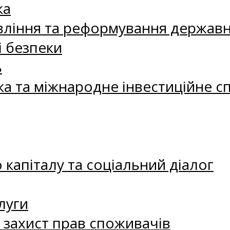
ка
ління та реформування державн
і безпеки
ь
ка та міжнародне інвестиційне с
капіталу та соціальний діалог
луги
а захист прав споживачів