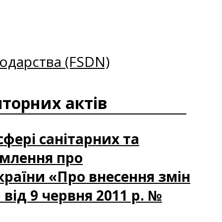
одарства (FSDN)
торних актів
сфері санітарних та
омлення про
країни «Про внесення змін
 від 9 червня 2011 р. №