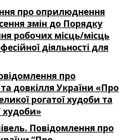
лення про оприлюднення
есення змін до Порядку
ня робочих місць/місць
фесійної діяльності для
Повідомлення про
та довкілля України «Про
еликої рогатої худоби та
ї худоби»
півель. Повідомлення про
країни “Про