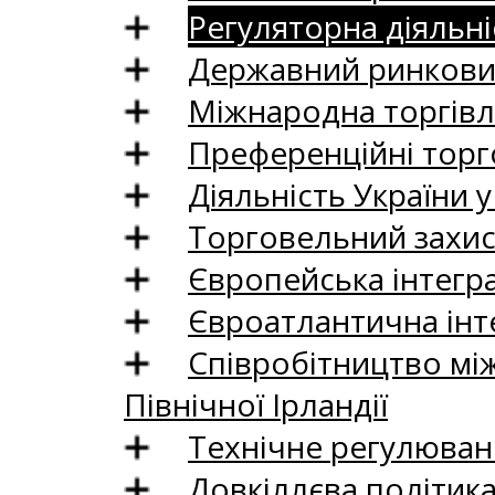
Регуляторна діяльні
Державний ринковий
Міжнародна торгівл
Преференційні торг
Діяльність України у
Торговельний захис
Європейська інтегр
Євроатлантична інт
Співробітництво між
Північної Ірландії
Технічне регулюван
Довкіллєва політик