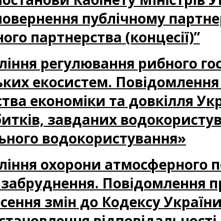
овернення публічному партне
ого партнерства (концесії)”
авління регулювання рибного го
ських екосистем. Повідомленн
ства економіки та довкілля У
итків, завданих водокористу
льного водокористування»
авління охорони атмосферного п
забруднення. Повідомлення п
сення змін до Кодексу України
тановлення відповідальності