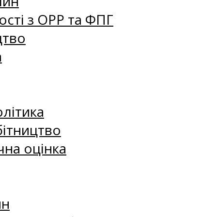
лин
сті з ОРР та ФПГ
цтво
а
олітика
бітництво
чна оцінка
ин