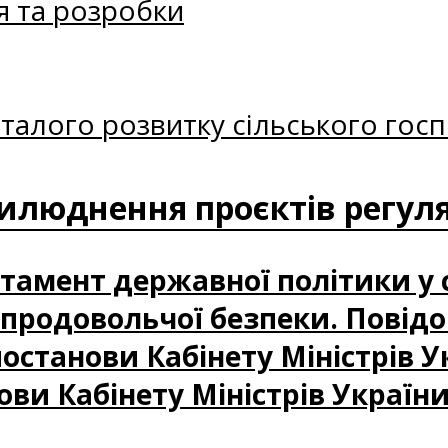
я та розробки
талого розвитку сільського госп
илюднення проєктів регуля
артамент державної політики у 
і продовольчої безпеки. Повід
станови Кабінету Міністрів У
ови Кабінету Міністрів України