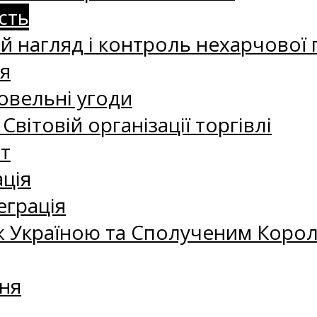
сть
 нагляд і контроль нехарчової 
я
овельні угоди
 Світовій організації торгівлі
т
ація
еграція
 Україною та Сполученим Королі
ня
а