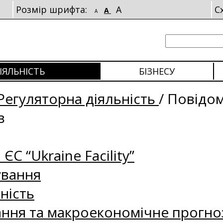
Розмір шрифта:
A
С
A
A
ІЯЛЬНІСТЬ
БІЗНЕСУ
Регуляторна діяльність
/
Повідо
в
 ЄС “Ukraine Facility”
ування
ність
ання та макроекономічне прогно