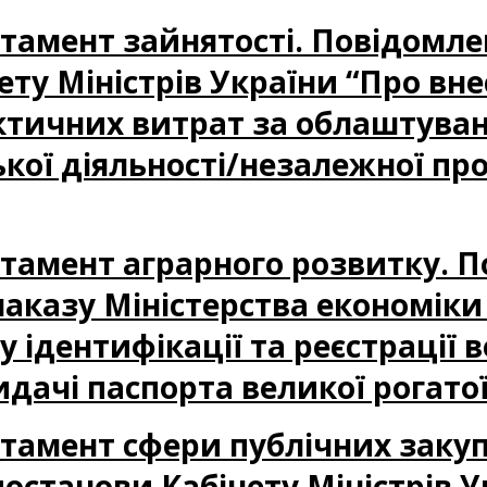
партамент зайнятості. Повідом
ету Міністрів України “Про вн
ктичних витрат за облаштуван
ої діяльності/незалежної про
партамент аграрного розвитку. 
аказу Міністерства економіки 
 ідентифікації та реєстрації в
дачі паспорта великої рогато
партамент сфери публічних заку
станови Кабінету Міністрів У