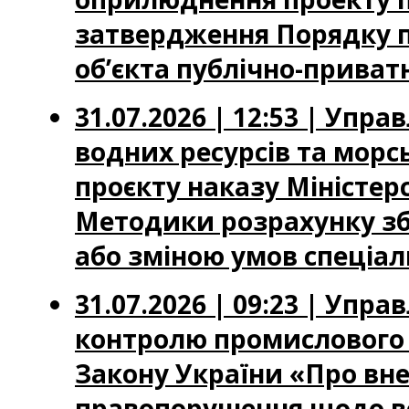
затвердження Порядку п
об’єкта публічно-приватн
31.07.2026 | 12:53 | Упр
водних ресурсів та мор
проєкту наказу Міністер
Методики розрахунку зб
або зміною умов спеціа
31.07.2026 | 09:23 | Упр
контролю промислового 
Закону України «Про вне
правопорушення щодо вс