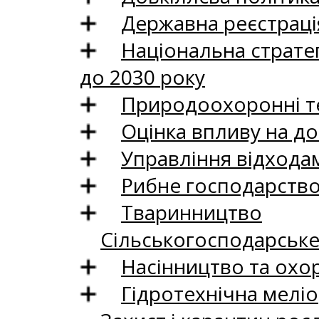
Державна реєстрація
Національна стратег
до 2030 року
Природоохоронні те
Оцінка впливу на до
Управління відхода
Рибне господарств
Тваринництво
Сільськогосподарськ
Насінництво та охо
Гідротехнічна меліо