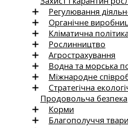
Захист і карантин рос
Регулювання діяльно
Органічне виробни
Кліматична політик
Рослинництво
Агрострахування
Водна та морська п
Міжнародне співро
Стратегічна екологі
Продовольча безпека
Корми
Благополуччя твар