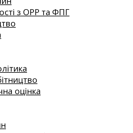
лин
сті з ОРР та ФПГ
цтво
а
олітика
бітництво
чна оцінка
ин