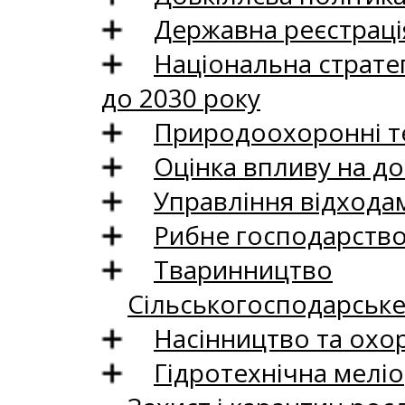
Державна реєстрація
Національна стратег
до 2030 року
Природоохоронні те
Оцінка впливу на до
Управління відхода
Рибне господарств
Тваринництво
Сільськогосподарськ
Насінництво та охо
Гідротехнічна меліо