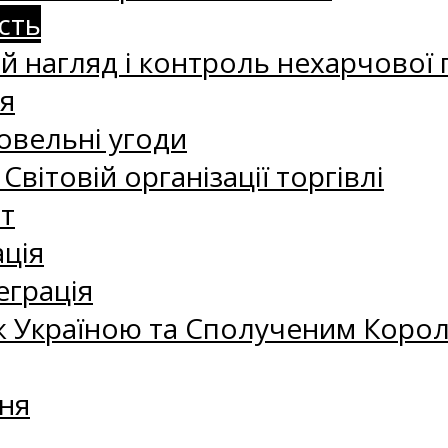
сть
 нагляд і контроль нехарчової 
я
овельні угоди
 Світовій організації торгівлі
т
ація
еграція
 Україною та Сполученим Королі
ня
а