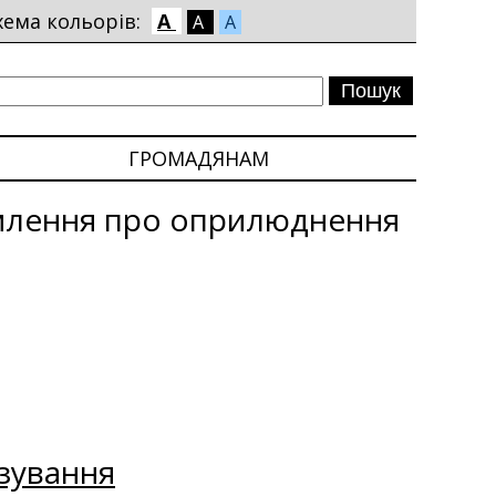
хема кольорів:
A
A
A
ГРОМАДЯНАМ
млення про оприлюднення
зування