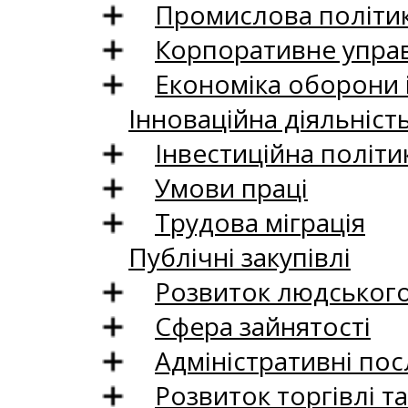
Промислова політи
Корпоративне управ
Економіка оборони 
Інноваційна діяльніст
Інвестиційна політи
Умови праці
Трудова міграція
Публічні закупівлі
Розвиток людського 
Сфера зайнятості
Адміністративні пос
Розвиток торгівлі т