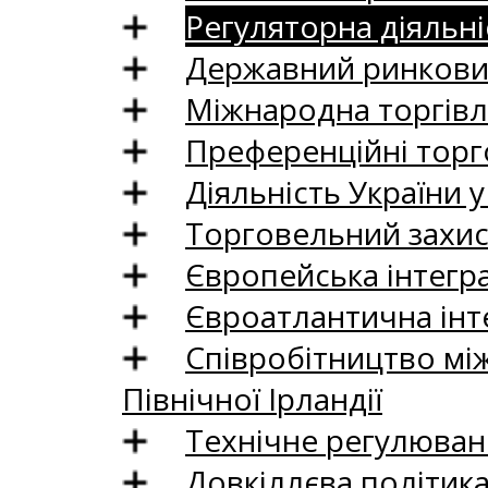
Регуляторна діяльні
Державний ринковий
Міжнародна торгівл
Преференційні торг
Діяльність України у
Торговельний захис
Європейська інтегр
Євроатлантична інт
Співробітництво між
Північної Ірландії
Технічне регулюван
Довкіллєва політик