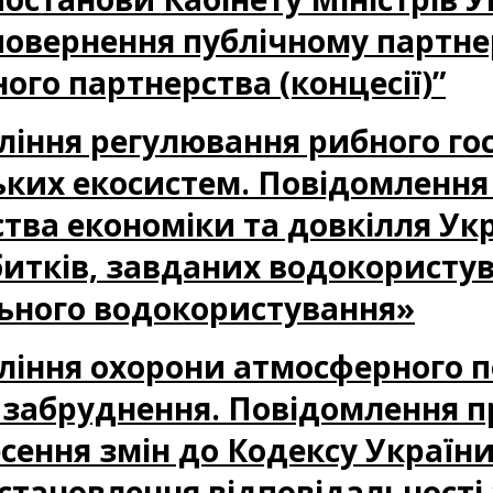
овернення публічному партне
ого партнерства (концесії)”
авління регулювання рибного го
ських екосистем. Повідомленн
ства економіки та довкілля У
итків, завданих водокористу
льного водокористування»
авління охорони атмосферного п
забруднення. Повідомлення п
сення змін до Кодексу України
тановлення відповідальності