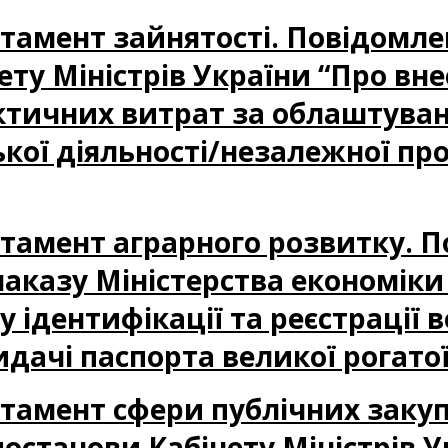
партамент зайнятості. Повідом
ету Міністрів України “Про вн
ктичних витрат за облаштуван
ої діяльності/незалежної про
партамент аграрного розвитку. 
аказу Міністерства економіки 
 ідентифікації та реєстрації в
дачі паспорта великої рогато
партамент сфери публічних заку
станови Кабінету Міністрів У