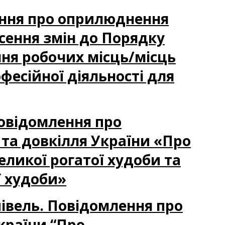
лення про оприлюднення
есення змін до Порядку
ня робочих місць/місць
фесійної діяльності для
Повідомлення про
та довкілля України «Про
еликої рогатої худоби та
ї худоби»
півель. Повідомлення про
країни “Про