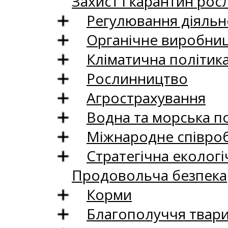
Захист і карантин рос
Регулювання діяльно
Органічне виробни
Кліматична політик
Рослинництво
Агрострахування
Водна та морська п
Міжнародне співро
Стратегічна екологі
Продовольча безпека
Корми
Благополуччя твар