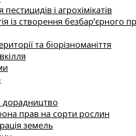
 пестицидів і агрохімікатів
ія із створення безбар’єрного пр
риторії та біорізноманіття
вкілля
ми
о
е дорадництво
рона прав на сорти рослин
рація земель