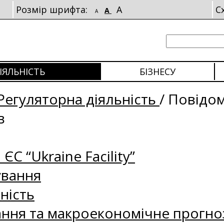
Розмір шрифта:
A
С
A
A
ІЯЛЬНІСТЬ
БІЗНЕСУ
Регуляторна діяльність
/
Повідо
в
 ЄС “Ukraine Facility”
ування
ність
ання та макроекономічне прогно