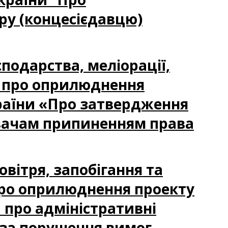
ру (концесієдавцю)
сподарства, меліорації,
я про оприлюднення
країни «Про затвердження
вачам припиненням права
овітря, запобігання та
ро оприлюднення проекту
 про адміністративні
 за порушення вимог