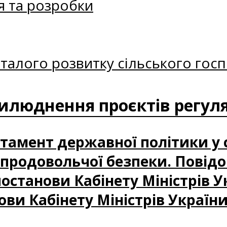
я та розробки
талого розвитку сільського госп
илюднення проєктів регуля
артамент державної політики у 
і продовольчої безпеки. Повід
станови Кабінету Міністрів У
ови Кабінету Міністрів України