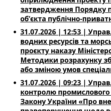
затвердження Порядку п
об’єкта публічно-приватн
31.07.2026 | 12:53 | Упр
водних ресурсів та мор
проєкту наказу Міністер
Методики розрахунку зб
або зміною умов спеціа
31.07.2026 | 09:23 | Упр
контролю промислового 
Закону України «Про вне
правопорушення щодо вс