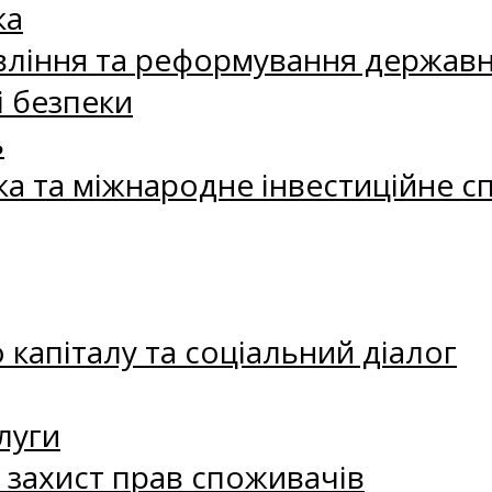
ка
ління та реформування державн
і безпеки
ь
ка та міжнародне інвестиційне с
капіталу та соціальний діалог
луги
а захист прав споживачів