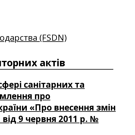
одарства (FSDN)
торних актів
сфері санітарних та
омлення про
країни «Про внесення змін
 від 9 червня 2011 р. №