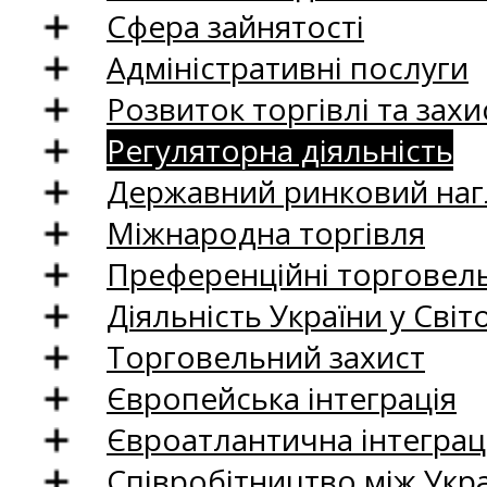
Сфера зайнятості
Адміністративні послуги
Розвиток торгівлі та зах
Регуляторна діяльність
Державний ринковий нагл
Міжнародна торгівля
Преференційні торговель
Діяльність України у Світо
Торговельний захист
Європейська інтеграція
Євроатлантична інтеграц
Співробітництво між Укр