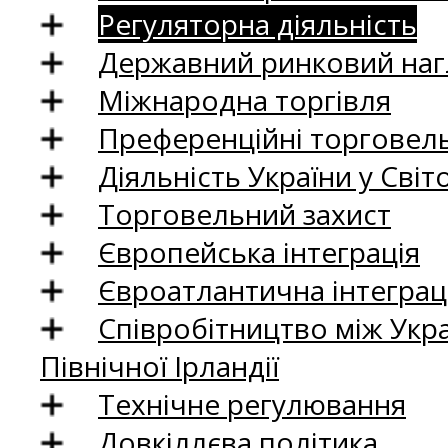
Регуляторна діяльність
Державний ринковий нагл
Міжнародна торгівля
Преференційні торговель
Діяльність України у Світо
Торговельний захист
Європейська інтеграція
Євроатлантична інтеграц
Співробітництво між Укр
Північної Ірландії
Технічне регулювання
Довкіллєва політика