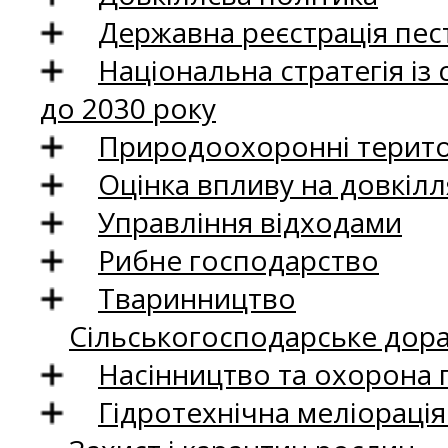
Державна реєстрація пест
Національна стратегія із
до 2030 року
Природоохоронні територ
Оцінка впливу на довкілл
Управління відходами
Рибне господарство
Тваринництво
Сільськогосподарське дор
Насінництво та охорона 
Гідротехнічна меліораці