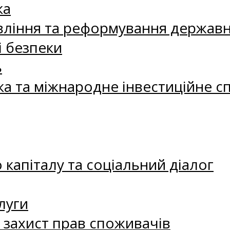
ка
ління та реформування державн
і безпеки
ь
ка та міжнародне інвестиційне с
капіталу та соціальний діалог
луги
а захист прав споживачів