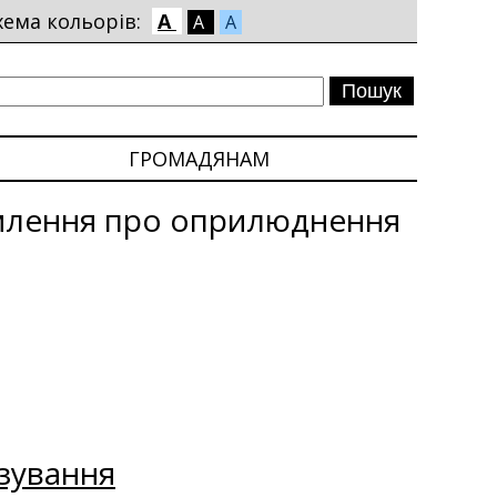
хема кольорів:
A
A
A
ГРОМАДЯНАМ
млення про оприлюднення
зування