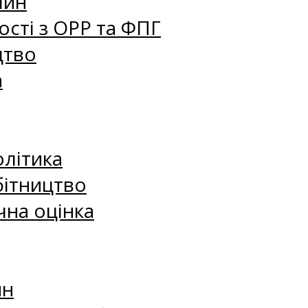
лин
сті з ОРР та ФПГ
цтво
а
олітика
бітництво
чна оцінка
ин