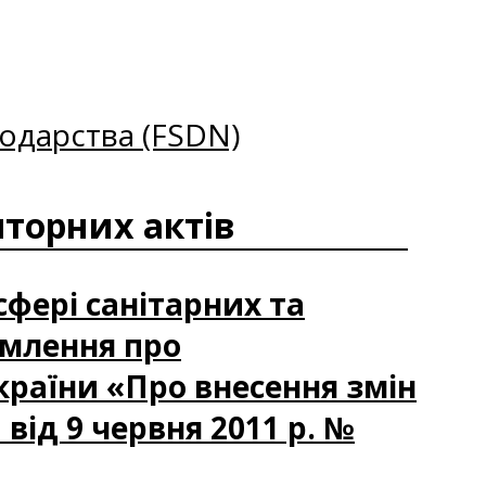
одарства (FSDN)
торних актів
сфері санітарних та
омлення про
країни «Про внесення змін
 від 9 червня 2011 р. №