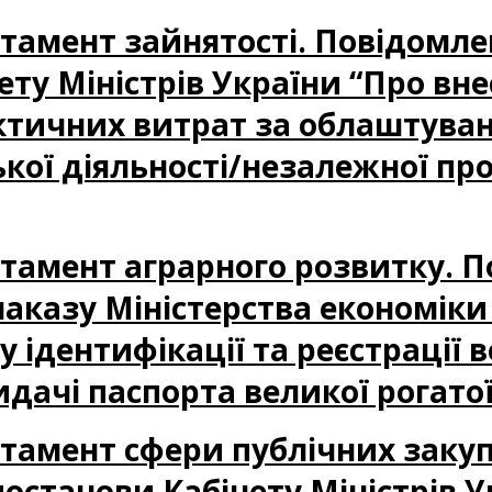
партамент зайнятості. Повідом
ету Міністрів України “Про вн
ктичних витрат за облаштуван
ої діяльності/незалежної про
партамент аграрного розвитку. 
аказу Міністерства економіки 
 ідентифікації та реєстрації в
дачі паспорта великої рогато
партамент сфери публічних заку
станови Кабінету Міністрів У