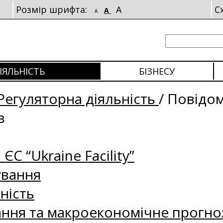
Розмір шрифта:
A
С
A
A
ІЯЛЬНІСТЬ
БІЗНЕСУ
Регуляторна діяльність
/
Повідо
в
 ЄС “Ukraine Facility”
ування
ність
ання та макроекономічне прогно