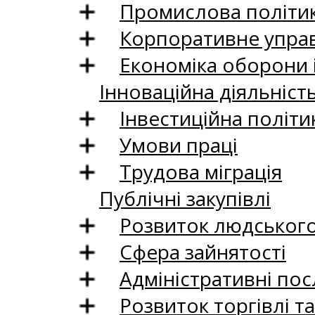
Промислова політи
Корпоративне управ
Економіка оборони 
Інноваційна діяльніст
Інвестиційна політи
Умови праці
Трудова міграція
Публічні закупівлі
Розвиток людського 
Сфера зайнятості
Адміністративні пос
Розвиток торгівлі т