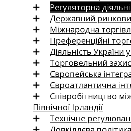
Регуляторна діяльні
Державний ринковий
Міжнародна торгівл
Преференційні торг
Діяльність України у
Торговельний захис
Європейська інтегр
Євроатлантична інт
Співробітництво між
Північної Ірландії
Технічне регулюван
Довкіллєва політик