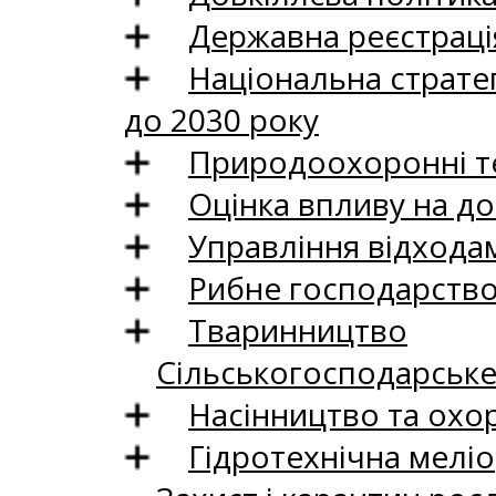
Державна реєстрація
Національна стратег
до 2030 року
Природоохоронні те
Оцінка впливу на до
Управління відхода
Рибне господарств
Тваринництво
Сільськогосподарськ
Насінництво та охо
Гідротехнічна меліо