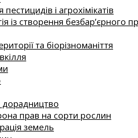
 пестицидів і агрохімікатів
ія із створення безбар’єрного пр
риторії та біорізноманіття
вкілля
ми
о
е дорадництво
рона прав на сорти рослин
рація земель