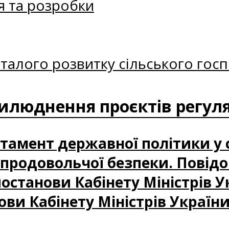
я та розробки
талого розвитку сільського госп
илюднення проєктів регуля
артамент державної політики у 
і продовольчої безпеки. Повід
станови Кабінету Міністрів У
ови Кабінету Міністрів України