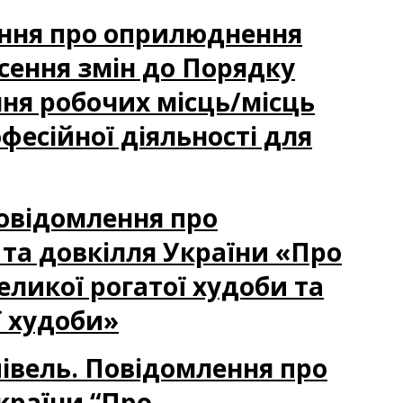
лення про оприлюднення
есення змін до Порядку
ня робочих місць/місць
фесійної діяльності для
Повідомлення про
та довкілля України «Про
еликої рогатої худоби та
ї худоби»
півель. Повідомлення про
країни “Про