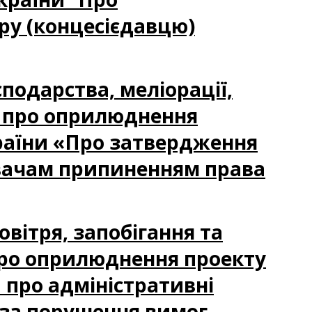
ру (концесієдавцю)
сподарства, меліорації,
я про оприлюднення
країни «Про затвердження
вачам припиненням права
овітря, запобігання та
ро оприлюднення проекту
 про адміністративні
 за порушення вимог