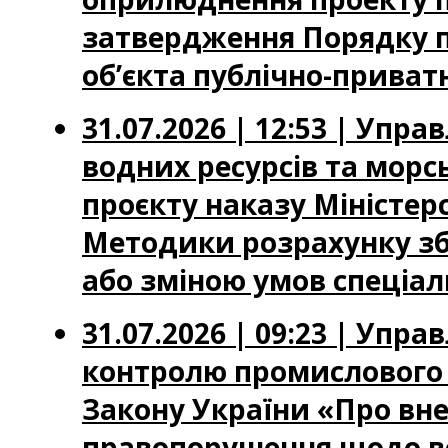
затвердження Порядку п
об’єкта публічно-приватн
31.07.2026 | 12:53 | Упр
водних ресурсів та мор
проєкту наказу Міністер
Методики розрахунку зб
або зміною умов спеціа
31.07.2026 | 09:23 | Упр
контролю промислового 
Закону України «Про вне
правопорушення щодо вс