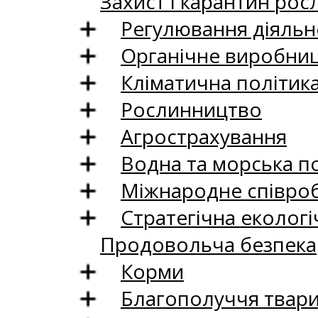
Захист і карантин рос
Регулювання діяльно
Органічне виробни
Кліматична політик
Рослинництво
Агрострахування
Водна та морська п
Міжнародне співро
Стратегічна екологі
Продовольча безпека
Корми
Благополуччя твар