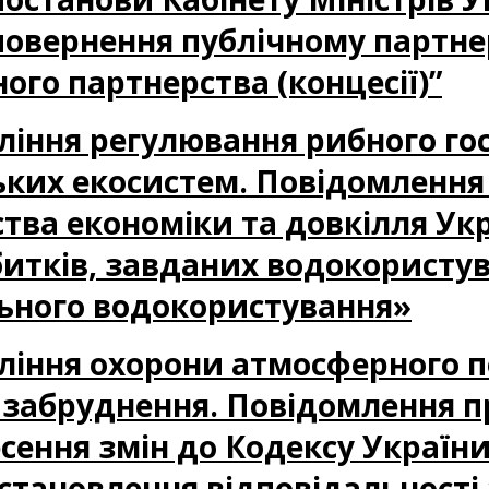
овернення публічному партне
ого партнерства (концесії)”
авління регулювання рибного го
ських екосистем. Повідомленн
ства економіки та довкілля У
итків, завданих водокористу
льного водокористування»
авління охорони атмосферного п
забруднення. Повідомлення п
сення змін до Кодексу України
тановлення відповідальності