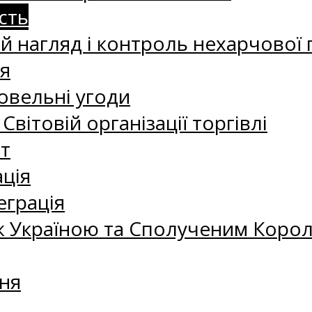
сть
 нагляд і контроль нехарчової 
я
овельні угоди
 Світовій організації торгівлі
т
ація
еграція
 Україною та Сполученим Королі
ня
а