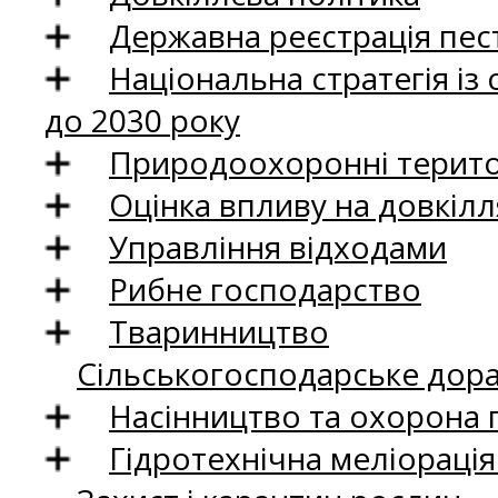
Державна реєстрація пест
Національна стратегія із
до 2030 року
Природоохоронні територ
Оцінка впливу на довкілл
Управління відходами
Рибне господарство
Тваринництво
Сільськогосподарське дор
Насінництво та охорона 
Гідротехнічна меліораці