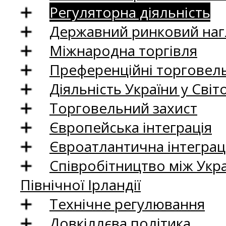
Регуляторна діяльність
Державний ринковий нагл
Міжнародна торгівля
Преференційні торговель
Діяльність України у Світо
Торговельний захист
Європейська інтеграція
Євроатлантична інтеграц
Співробітництво між Укр
Північної Ірландії
Технічне регулювання
Довкіллєва політика