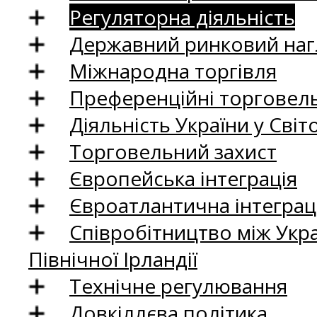
Регуляторна діяльність
Державний ринковий нагл
Міжнародна торгівля
Преференційні торговель
Діяльність України у Світо
Торговельний захист
Європейська інтеграція
Євроатлантична інтеграц
Співробітництво між Укр
Північної Ірландії
Технічне регулювання
Довкіллєва політика