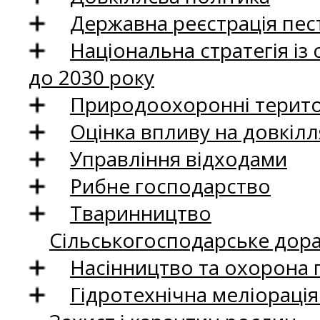
Державна реєстрація пест
Національна стратегія із
до 2030 року
Природоохоронні територ
Оцінка впливу на довкілл
Управління відходами
Рибне господарство
Тваринництво
Сільськогосподарське дор
Насінництво та охорона 
Гідротехнічна меліораці