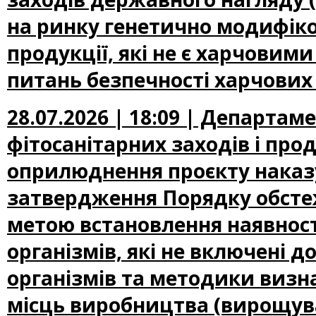
на ринку генетично модифіко
продукції, які не є харчови
питань безпечності харчових
28.07.2026 | 18:09 | Департам
фітосанітарних заходів і про
оприлюднення проєкту наказу
затвердження Порядку обсте
метою встановлення наявност
організмів, які не включені
організмів та методики визн
місць виробництва (вирощува