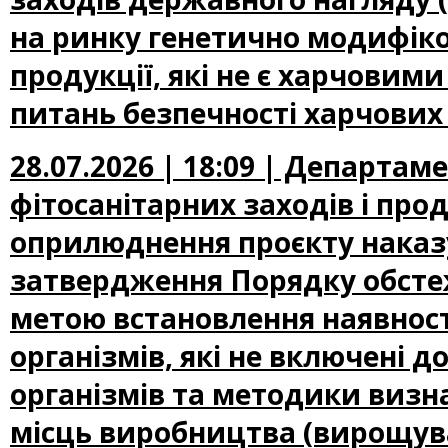
на ринку генетично модифіко
продукції, які не є харчови
питань безпечності харчових
28.07.2026 | 18:09 | Департам
фітосанітарних заходів і про
оприлюднення проєкту наказу
затвердження Порядку обсте
метою встановлення наявност
організмів, які не включені
організмів та методики визн
місць виробництва (вирощува