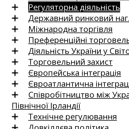
Регуляторна діяльність
Державний ринковий нагл
Міжнародна торгівля
Преференційні торговель
Діяльність України у Світо
Торговельний захист
Європейська інтеграція
Євроатлантична інтеграц
Співробітництво між Укр
Північної Ірландії
Технічне регулювання
Довкіллєва політика