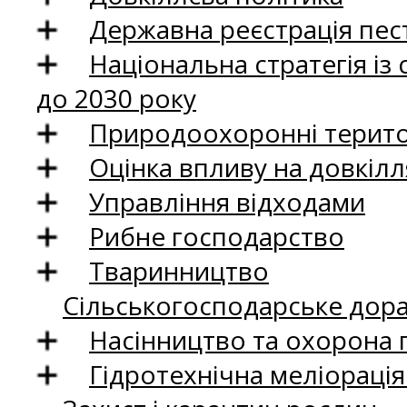
Державна реєстрація пест
Національна стратегія із
до 2030 року
Природоохоронні територ
Оцінка впливу на довкілл
Управління відходами
Рибне господарство
Тваринництво
Сільськогосподарське дор
Насінництво та охорона 
Гідротехнічна меліораці