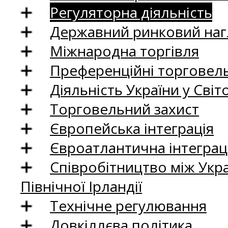
Регуляторна діяльність
Державний ринковий нагл
Міжнародна торгівля
Преференційні торговель
Діяльність України у Світо
Торговельний захист
Європейська інтеграція
Євроатлантична інтеграц
Співробітництво між Укр
Північної Ірландії
Технічне регулювання
Довкіллєва політика