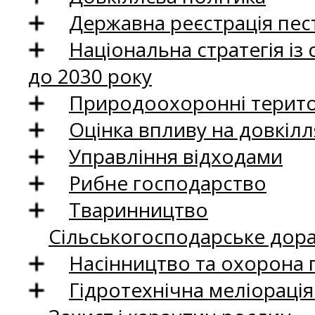
Державна реєстрація пест
Національна стратегія із
до 2030 року
Природоохоронні територ
Оцінка впливу на довкілл
Управління відходами
Рибне господарство
Тваринництво
Сільськогосподарське дор
Насінництво та охорона 
Гідротехнічна меліораці