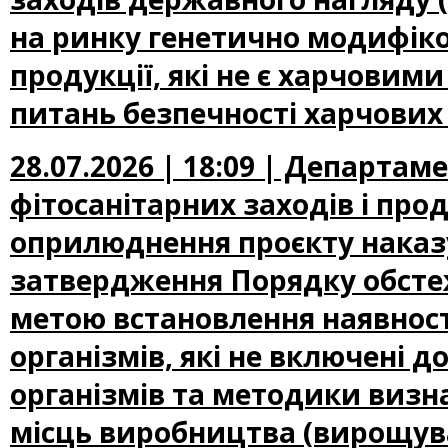
на ринку генетично модифіко
продукції, які не є харчови
питань безпечності харчових
28.07.2026 | 18:09 | Департам
фітосанітарних заходів і про
оприлюднення проєкту наказу
затвердження Порядку обсте
метою встановлення наявност
організмів, які не включені
організмів та методики визн
місць виробництва (вирощува