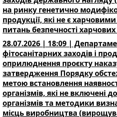
на ринку генетично модифіко
продукції, які не є харчови
питань безпечності харчових
28.07.2026 | 18:09 | Департам
фітосанітарних заходів і про
оприлюднення проєкту наказу
затвердження Порядку обсте
метою встановлення наявност
організмів, які не включені
організмів та методики визн
місць виробництва (вирощува