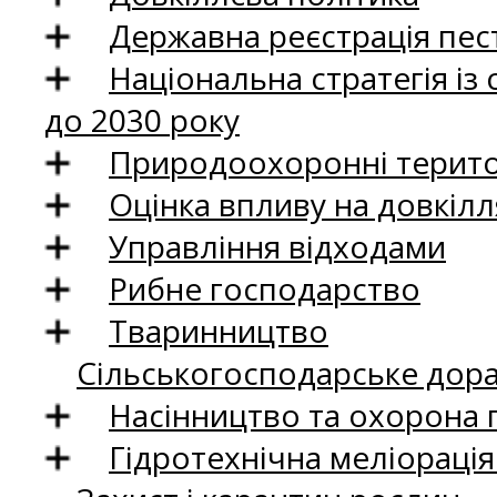
Державна реєстрація пест
Національна стратегія із
до 2030 року
Природоохоронні територ
Оцінка впливу на довкілл
Управління відходами
Рибне господарство
Тваринництво
Сільськогосподарське дор
Насінництво та охорона 
Гідротехнічна меліораці