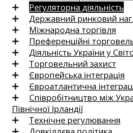
Регуляторна діяльність
Державний ринковий нагл
Міжнародна торгівля
Преференційні торговель
Діяльність України у Світо
Торговельний захист
Європейська інтеграція
Євроатлантична інтеграц
Співробітництво між Укр
Північної Ірландії
Технічне регулювання
Довкіллєва політика