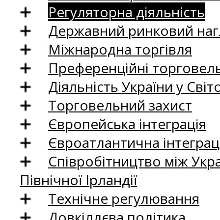
Регуляторна діяльність
Державний ринковий нагл
Міжнародна торгівля
Преференційні торговель
Діяльність України у Світо
Торговельний захист
Європейська інтеграція
Євроатлантична інтеграц
Співробітництво між Укр
Північної Ірландії
Технічне регулювання
Довкіллєва політика