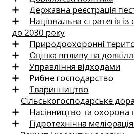
Державна реєстрація пест
Національна стратегія із
до 2030 року
Природоохоронні територ
Оцінка впливу на довкілл
Управління відходами
Рибне господарство
Тваринництво
Сільськогосподарське дор
Насінництво та охорона 
Гідротехнічна меліораці