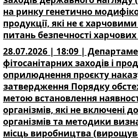
на ринку генетично модифіко
продукції, які не є харчови
питань безпечності харчових
28.07.2026 | 18:09 | Департам
фітосанітарних заходів і про
оприлюднення проєкту наказу
затвердження Порядку обсте
метою встановлення наявност
організмів, які не включені
організмів та методики визн
місць виробництва (вирощува