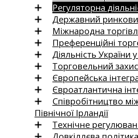
Регуляторна діяльні
Державний ринковий
Міжнародна торгівл
Преференційні торг
Діяльність України у
Торговельний захис
Європейська інтегр
Євроатлантична інт
Співробітництво між
Північної Ірландії
Технічне регулюван
Довкіллєва політик