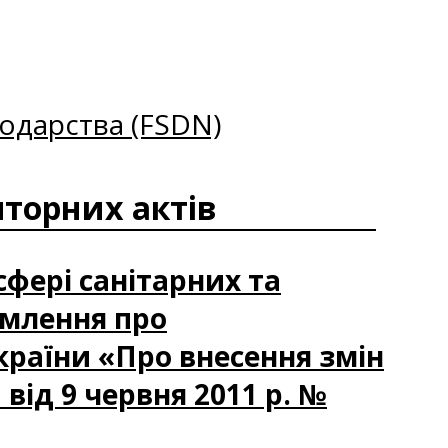
одарства (FSDN)
торних актів
сфері санітарних та
омлення про
країни «Про внесення змін
 від 9 червня 2011 р. №