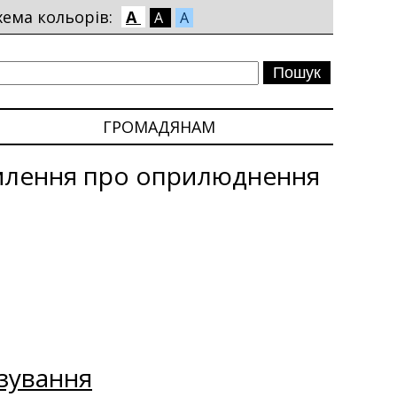
хема кольорів:
A
A
A
ГРОМАДЯНАМ
млення про оприлюднення
зування