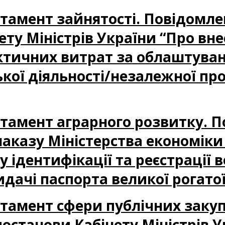
партамент зайнятості. Повідом
ету Міністрів України “Про вн
ктичних витрат за облаштуван
ої діяльності/незалежної про
партамент аграрного розвитку. 
аказу Міністерства економіки 
 ідентифікації та реєстрації в
дачі паспорта великої рогато
партамент сфери публічних заку
станови Кабінету Міністрів У