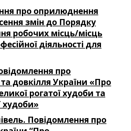
лення про оприлюднення
есення змін до Порядку
ня робочих місць/місць
фесійної діяльності для
Повідомлення про
та довкілля України «Про
еликої рогатої худоби та
ї худоби»
півель. Повідомлення про
країни “Про