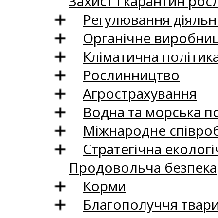
Захист і карантин рос
Регулювання діяльно
Органічне виробни
Кліматична політик
Рослинництво
Агрострахування
Водна та морська п
Міжнародне співро
Стратегічна екологі
Продовольча безпека
Корми
Благополуччя твар