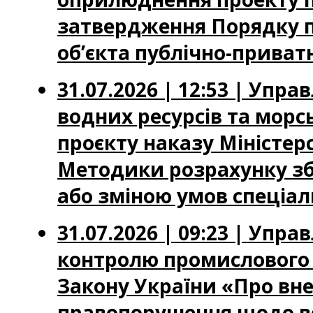
затвердження Порядку п
об’єкта публічно-приватн
31.07.2026 | 12:53 | Упр
водних ресурсів та мор
проєкту наказу Міністер
Методики розрахунку зб
або зміною умов спеціа
31.07.2026 | 09:23 | Упр
контролю промислового 
Закону України «Про вне
правопорушення щодо вс