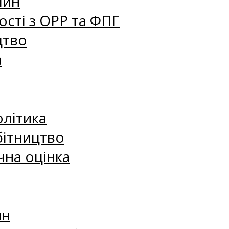
лин
сті з ОРР та ФПГ
цтво
а
олітика
бітництво
чна оцінка
ин