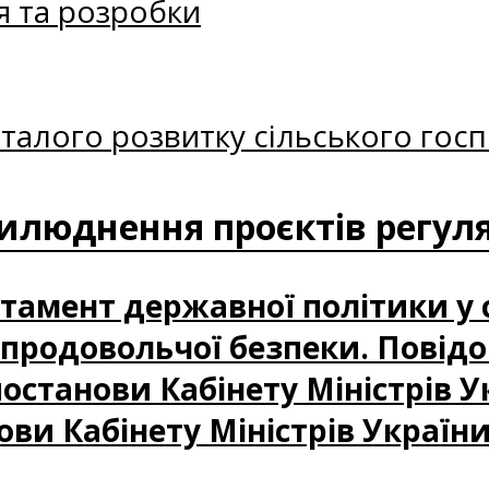
я та розробки
талого розвитку сільського госп
илюднення проєктів регуля
артамент державної політики у 
і продовольчої безпеки. Повід
станови Кабінету Міністрів У
ови Кабінету Міністрів України