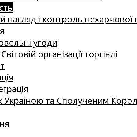
сть
 нагляд і контроль нехарчової 
я
овельні угоди
 Світовій організації торгівлі
т
ація
еграція
 Україною та Сполученим Королі
ня
а