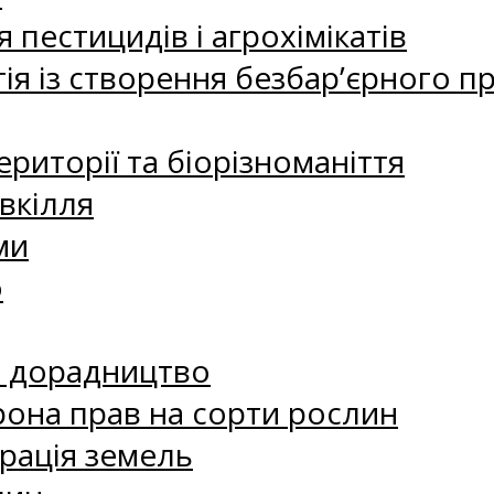
 пестицидів і агрохімікатів
ія із створення безбар’єрного пр
риторії та біорізноманіття
вкілля
ми
о
е дорадництво
рона прав на сорти рослин
рація земель