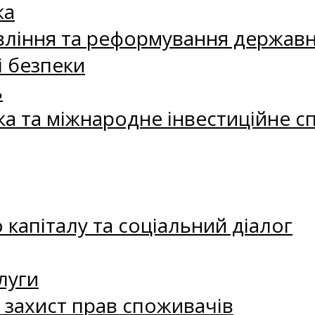
ка
ління та реформування державн
і безпеки
ь
ка та міжнародне інвестиційне с
капіталу та соціальний діалог
луги
а захист прав споживачів