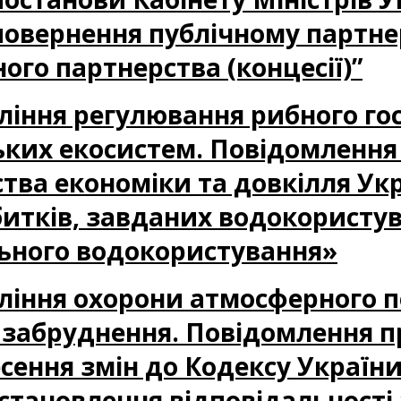
овернення публічному партне
ого партнерства (концесії)”
авління регулювання рибного го
ських екосистем. Повідомленн
ства економіки та довкілля У
итків, завданих водокористу
льного водокористування»
авління охорони атмосферного п
забруднення. Повідомлення п
сення змін до Кодексу України
тановлення відповідальності