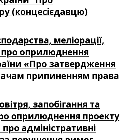
ру (концесієдавцю)
сподарства, меліорації,
я про оприлюднення
країни «Про затвердження
вачам припиненням права
овітря, запобігання та
ро оприлюднення проекту
 про адміністративні
 за порушення вимог