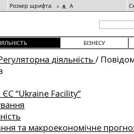
Розмір шрифта:
A
С
A
A
ІЯЛЬНІСТЬ
БІЗНЕСУ
Регуляторна діяльність
/
Повідо
в
 ЄС “Ukraine Facility”
ування
ність
ання та макроекономічне прогно