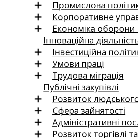
Промислова політи
Корпоративне управ
Економіка оборони 
Інноваційна діяльніст
Інвестиційна політи
Умови праці
Трудова міграція
Публічні закупівлі
Розвиток людського 
Сфера зайнятості
Адміністративні пос
Розвиток торгівлі т