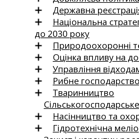
Державна реєстрація
Національна стратег
до 2030 року
Природоохоронні те
Оцінка впливу на до
Управління відхода
Рибне господарств
Тваринництво
Сільськогосподарськ
Насінництво та охо
Гідротехнічна меліо