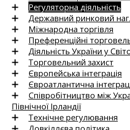
Регуляторна діяльність
Державний ринковий нагл
Міжнародна торгівля
Преференційні торговель
Діяльність України у Світо
Торговельний захист
Європейська інтеграція
Євроатлантична інтеграц
Співробітництво між Укр
Північної Ірландії
Технічне регулювання
Довкіллєва політика