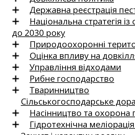
Державна реєстрація пест
Національна стратегія із
до 2030 року
Природоохоронні територ
Оцінка впливу на довкілл
Управління відходами
Рибне господарство
Тваринництво
Сільськогосподарське дор
Насінництво та охорона 
Гідротехнічна меліораці