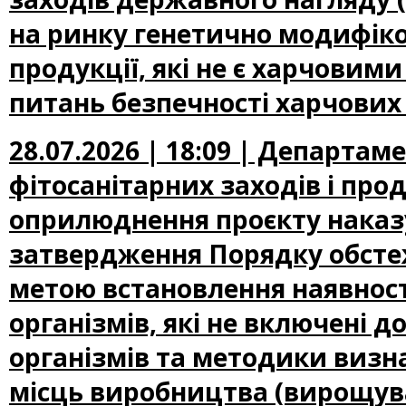
на ринку генетично модифіко
продукції, які не є харчови
питань безпечності харчових
28.07.2026 | 18:09 | Департам
фітосанітарних заходів і про
оприлюднення проєкту наказу
затвердження Порядку обсте
метою встановлення наявност
організмів, які не включені
організмів та методики визн
місць виробництва (вирощува