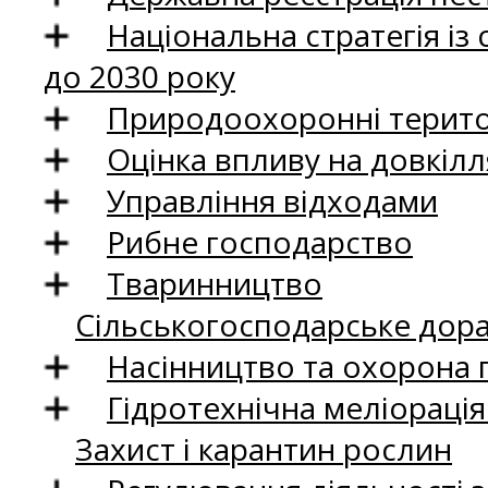
Національна стратегія із
до 2030 року
Природоохоронні територ
Оцінка впливу на довкілл
Управління відходами
Рибне господарство
Тваринництво
Сільськогосподарське дор
Насінництво та охорона 
Гідротехнічна меліораці
Захист і карантин рослин