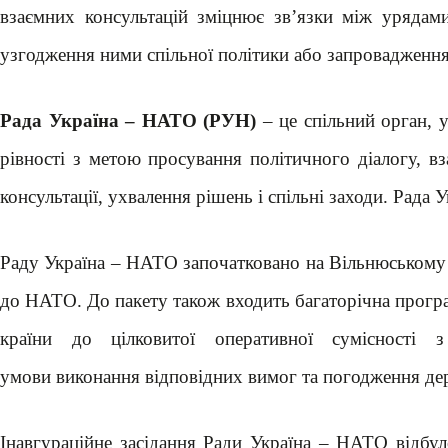
взаємних консультацій зміцнює зв’язки між урядам
узгодження ними спільної політики або запровадження 
Рада Україна – НАТО (РУН)
– це спільний орган, у
рівності з метою просування політичного діалогу, вз
консультації, ухвалення рішень і спільні заходи. Рад
Раду Україна – НАТО започатковано на Вільнюському 
до НАТО. До пакету також входить багаторічна програ
країни до цілковитої оперативної суміснос
умови виконання відповідних вимог та погодження де
Інавгураційне засідання Ради Україна – НАТО відбул