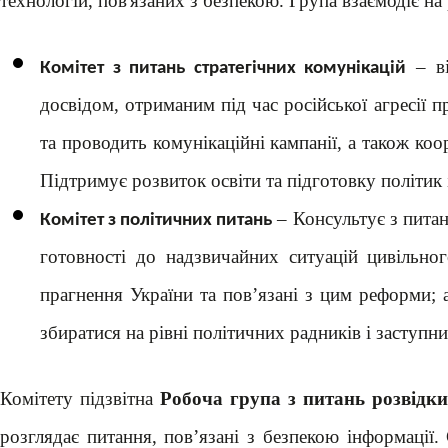
технологій, пов'язаних з безпекою. Група взаємодіє н
– ві
Комітет з питань стратегічних комунікацій
досвідом, отриманим під час російської агресії п
та проводить комунікаційні кампанії, а також ко
Підтримує розвиток освіти та підготовку політик 
– Консультує з питань
Комітет з політичних питань
готовності до надзвичайних ситуацій цивільно
прагнення України та пов’язані з цим реформи;
збиратися на рівні політичних радників і заступни
Комітету підзвітна
Робоча група з питань розвідки
розглядає питання, пов’язані з безпекою інформації