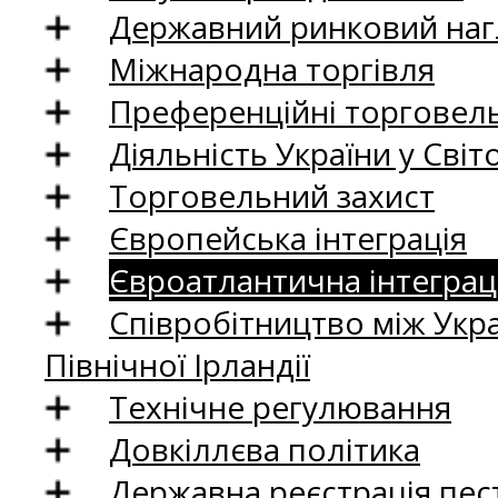
Державний ринковий нагл
Міжнародна торгівля
Преференційні торговель
Діяльність України у Світо
Торговельний захист
Європейська інтеграція
Євроатлантична інтеграц
Співробітництво між Укр
Північної Ірландії
Технічне регулювання
Довкіллєва політика
Державна реєстрація пест