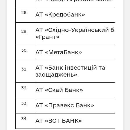
АТ «Кредобанк»
АТ «Східно-Український банк
«Грант»
АТ «МетаБанк»
АТ «Банк інвестицій та
заощаджень»
АТ «Скай Банк»
АТ «Правекс Банк»
АТ «ВСТ БАНК»