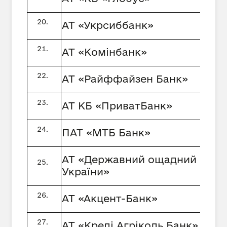
АТ «Укрсиббанк»
АТ «Комінбанк»
АТ «Райффайзен Банк»
АТ КБ «ПриватБанк»
ПАТ «МТБ Банк»
АТ «Державний ощадний банк
України»
АТ «Акцент-Банк»
АТ «Креді Агріколь Банк»