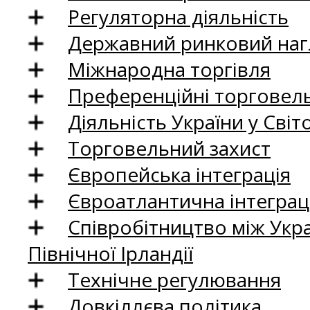
Регуляторна діяльність
Державний ринковий нагл
Міжнародна торгівля
Преференційні торговель
Діяльність України у Світо
Торговельний захист
Європейська інтеграція
Євроатлантична інтеграц
Співробітництво між Укр
Північної Ірландії
Технічне регулювання
Довкіллєва політика