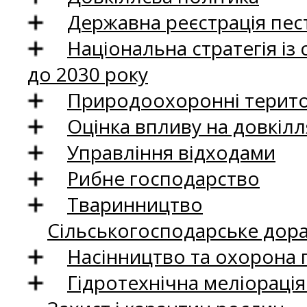
Державна реєстрація пест
Національна стратегія із
до 2030 року
Природоохоронні територ
Оцінка впливу на довкілл
Управління відходами
Рибне господарство
Тваринництво
Сільськогосподарське дор
Насінництво та охорона 
Гідротехнічна меліораці