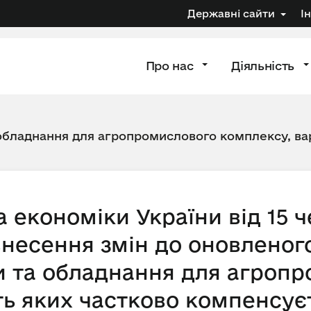
Державні сайти
І
Про нас
Діяльність
 обладнання для агропромислового комплексу, вар
а економіки України від 15 
внесення змін до оновленог
ки та обладнання для агроп
ть яких частково компенсує