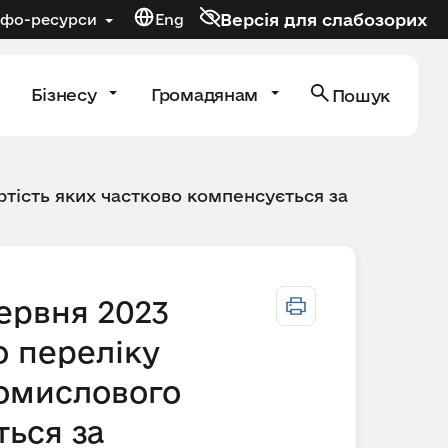
Версія для слабозорих
нфо-ресурси
Eng
Бізнесу
Громадянам
Пошук
тість яких частково компенсується за
червня 2023
о переліку
ромислового
ться за