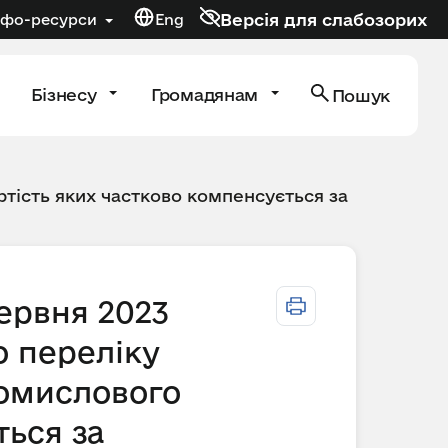
Версія для слабозорих
нфо-ресурси
Eng
Бізнесу
Громадянам
Пошук
тість яких частково компенсується за
червня 2023
о переліку
ромислового
ться за