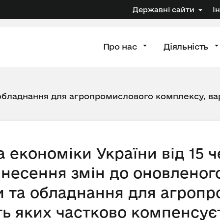
Державні сайти
І
Про нас
Діяльність
 обладнання для агропромислового комплексу, вар
а економіки України від 15 
внесення змін до оновленог
ки та обладнання для агроп
ть яких частково компенсує