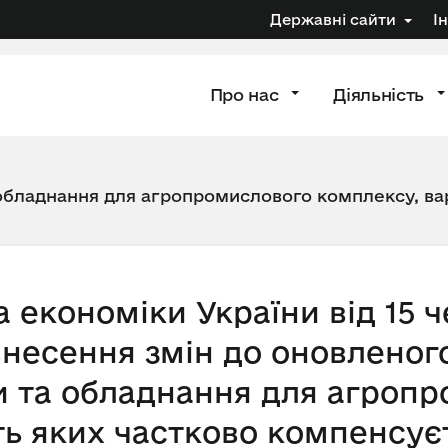
Державні сайти
І
Про нас
Діяльність
 обладнання для агропромислового комплексу, вар
а економіки України від 15 
внесення змін до оновленог
ки та обладнання для агроп
ть яких частково компенсує