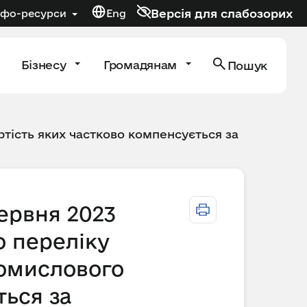
Версія для слабозорих
нфо-ресурси
Eng
Бізнесу
Громадянам
Пошук
тість яких частково компенсується за
червня 2023
о переліку
ромислового
ться за