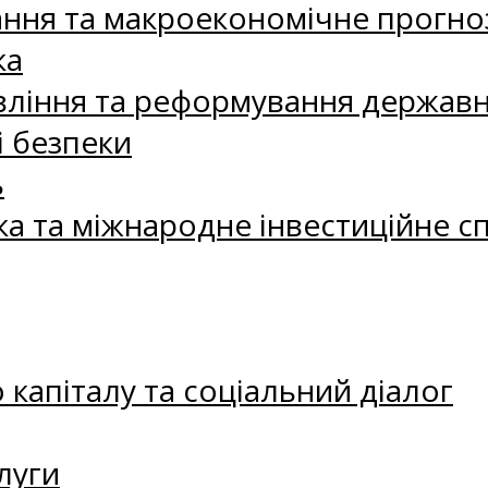
ання та макроекономічне прогно
ка
ління та реформування державн
і безпеки
ь
ка та міжнародне інвестиційне с
капіталу та соціальний діалог
луги