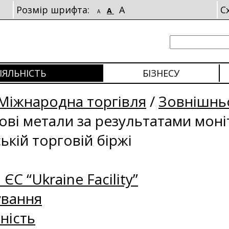
Розмір шрифта:
A
С
A
A
ІЯЛЬНІСТЬ
БІЗНЕСУ
Міжнародна торгівля
/
Зовнішньо
рові метали за результатами мон
ькій торговій біржі
 ЄС “Ukraine Facility”
ування
ність