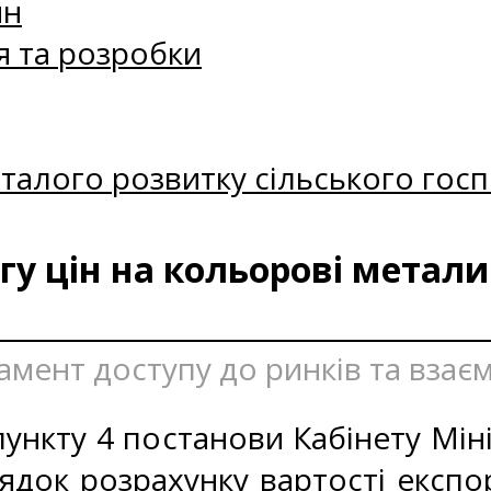
ин
я та розробки
талого розвитку сільського госп
у цін на кольорові метали
амент доступу до ринків та взаєм
ункту 4 постанови Кабінету Міні
ядок розрахунку вартості експо