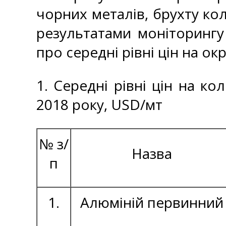
чорних металів, брухту кол
результатами моніторингу
про середні рівні цін на ок
1. Середні рівні цін на ко
2018 року, USD/мт
№ з/
Назва
п
1.
Алюміній первинний