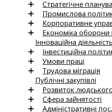
Стратегічне планув
Промислова політи
Корпоративне управ
Економіка оборони 
Інноваційна діяльніст
Інвестиційна політи
Умови праці
Трудова міграція
Публічні закупівлі
Розвиток людського 
Сфера зайнятості
Адміністративні пос