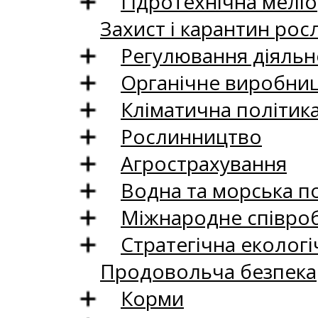
Гідротехнічна меліо
Захист і карантин рос
Регулювання діяльно
Органічне виробни
Кліматична політик
Рослинництво
Агрострахування
Водна та морська п
Міжнародне співро
Стратегічна екологі
Продовольча безпека
Корми