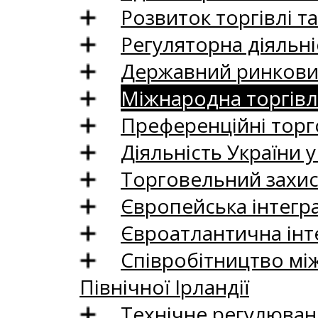
Розвиток торгівлі т
Регуляторна діяльні
Державний ринковий
Міжнародна торгівл
Преференційні торг
Діяльність України у
Торговельний захис
Європейська інтегр
Євроатлантична інт
Співробітництво між
Північної Ірландії
Технічне регулюван