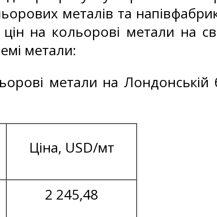
ьорових металів та напівфабрик
 цін на кольорові метали на св
ремі метали:
льорові метали на Лондонській б
Ціна, USD/мт
2 245,48