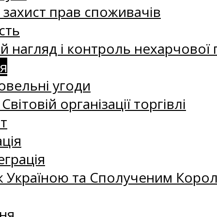
а захист прав споживачів
сть
 нагляд і контроль нехарчової 
я
овельні угоди
 Світовій організації торгівлі
т
ація
еграція
 Україною та Сполученим Королі
ня