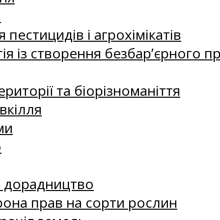
а
 пестицидів і агрохімікатів
ія із створення безбар’єрного пр
риторії та біорізноманіття
вкілля
ми
о
е дорадництво
рона прав на сорти рослин