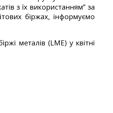
атів з їх використанням” за
ітових біржах, інформуємо
іржі металів (LME) у квітні