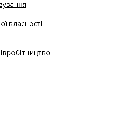
зування
ої власності
півробітництво