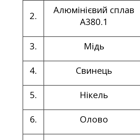
Алюмінієвий сплав
2.
А380.1
3.
Мідь
4.
Свинець
5.
Нікель
6.
Олово