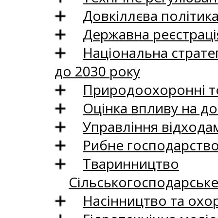
Довкіллєва політик
Державна реєстрація
Національна стратег
до 2030 року
Природоохоронні те
Оцінка впливу на до
Управління відхода
Рибне господарств
Тваринництво
Сільськогосподарськ
Насінництво та охо