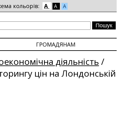
хема кольорів:
A
A
A
ГРОМАДЯНАМ
економічна діяльність
/
іторингу цін на Лондонській