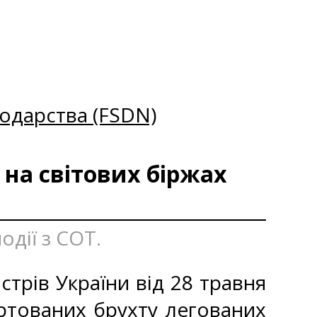
одарства (FSDN)
 на світових біржах
одії з СОТ.
стрів України від 28 травня
ртованих брухту легованих