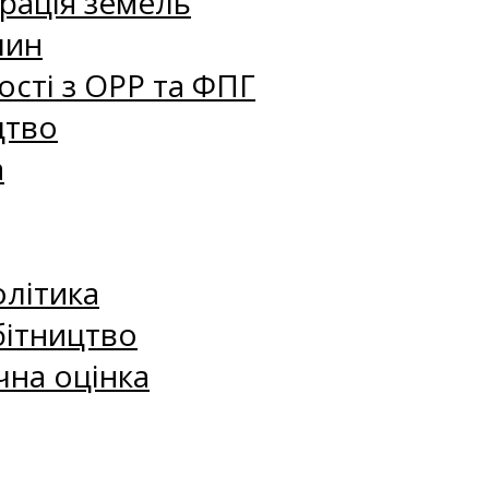
рація земель
лин
сті з ОРР та ФПГ
цтво
а
олітика
бітництво
чна оцінка