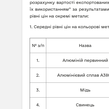
розрахунку вартості експортованих
їх використанням” за результатами
рівні цін на окремі метали:
1. Середні рівні цін на кольорові м
№ з/п
Назва
1.
Алюміній первинний
2.
Алюмінієвий сплав А380
3.
Мідь
4.
Свинець