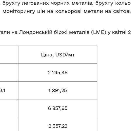
 брухту легованих чорних металів, брухту кольо
 моніторингу цін на кольорові метали на світо
етали на Лондонській біржі металів (LME) у квітні 
Ціна, USD/мт
2 245,48
.1
1 891,25
6 857,95
2 357,22