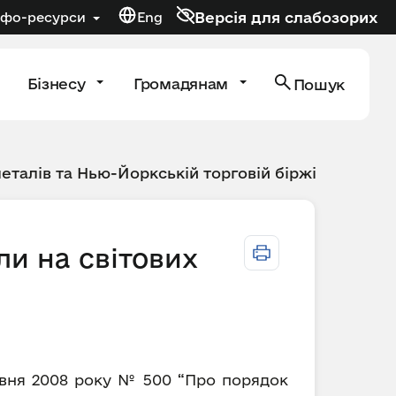
Версія для слабозорих
нфо-ресурси
Eng
Бізнесу
Громадянам
Пошук
металів та Нью-Йоркській торговій біржі
ли на світових
равня 2008 року № 500 “Про порядок