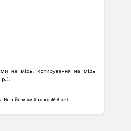
ами на мідь, котирування на мідь
р.).
та Нью-Йоркській торговій біржі