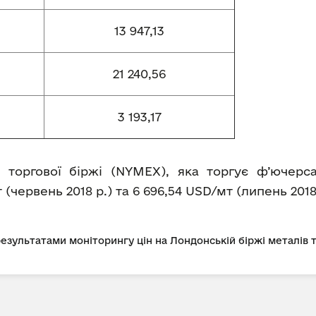
13 947,13
21 240,56
3 193,17
 торгової біржі (NYMEX), яка торгує ф’ючерс
 (червень 2018 р.) та 6 696,54 USD/мт (липень 2018 
 результатами моніторингу цін на Лондонській біржі металів 