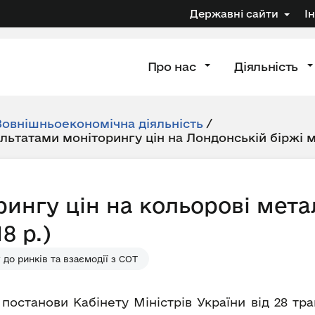
Державні сайти
І
Про нас
Діяльність
Зовнішньоекономічна діяльність
/
ультатами моніторингу цін на Лондонській біржі 
рингу цін на кольорові мета
8 р.)
до ринків та взаємодії з СОТ
 постанови Кабінету Міністрів України від 28 т