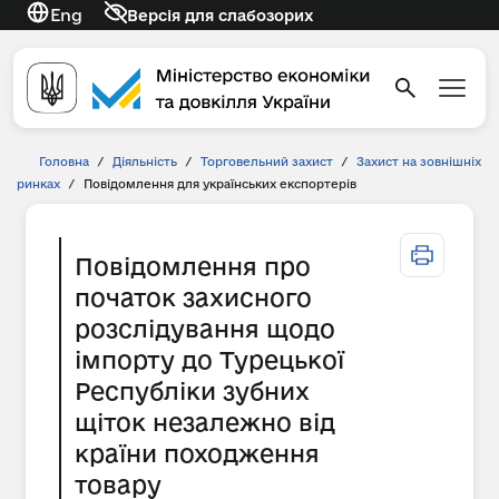
Eng
Версія для слабозорих
Головна
/
Діяльність
/
Торговельний захист
/
Захист на зовнішніх
ринках
/
Повідомлення для українських експортерів
Повідомлення про
початок захисного
розслідування щодо
імпорту до Турецької
Республіки зубних
щіток незалежно від
країни походження
товару