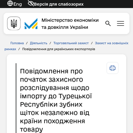
Eng
Версія для слабозорих
Головна
/
Діяльність
/
Торговельний захист
/
Захист на зовнішніх
ринках
/
Повідомлення для українських експортерів
Повідомлення про
початок захисного
розслідування щодо
імпорту до Турецької
Республіки зубних
щіток незалежно від
країни походження
товару