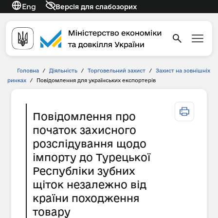
Eng
Версія для слабозорих
Головна
/
Діяльність
/
Торговельний захист
/
Захист на зовнішніх
ринках
/
Повідомлення для українських експортерів
Повідомлення про
початок захисного
розслідування щодо
імпорту до Турецької
Республіки зубних
щіток незалежно від
країни походження
товару