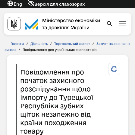
Eng
Версія для слабозорих
Головна
/
Діяльність
/
Торговельний захист
/
Захист на зовнішніх
ринках
/
Повідомлення для українських експортерів
Повідомлення про
початок захисного
розслідування щодо
імпорту до Турецької
Республіки зубних
щіток незалежно від
країни походження
товару