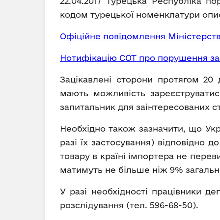
22.04.2017 Турецька Республіка п
кодом турецької номенклатури опису
Офіційне повідомлення Міністерст
Нотифікацію СОТ про порушення заз
Зацікавлені сторони протягом 20 д
мають можливість зареєструватис
запитальник для заінтересованих ст
Необхідно також зазначити, що Укра
разі їх застосування) відповідно д
товару в країні імпортера не пере
матимуть не більше ніж 9% загально
У разі необхідності працівники де
розслідування (тел. 596-68-50).