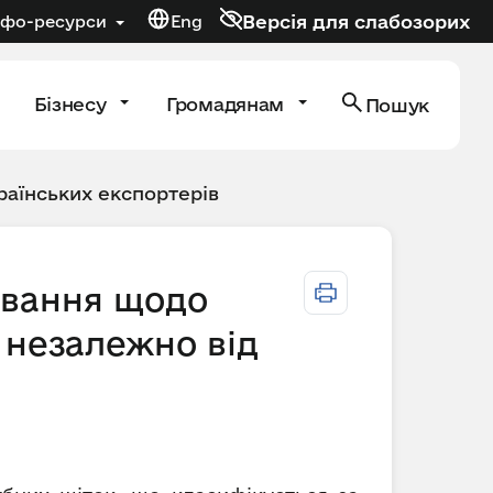
Версія для слабозорих
нфо-ресурси
Eng
Бізнесу
Громадянам
Пошук
раїнських експортерів
ування щодо
 незалежно від