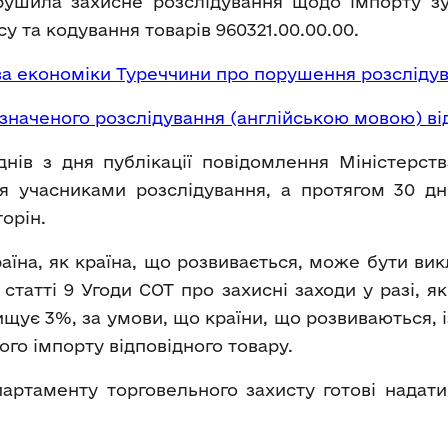
орушила захисне розслідування щодо імпорту з
 та кодування товарів 960321.00.00.00.
ва економіки Туреччини про порушення розсліду
наченого розслідування (англійською мовою) від
нів з дня публікації повідомлення Міністерств
я учасниками розслідування, а протягом 30 дн
орін.
їна, як країна, що розвивається, може бути викл
о статті 9 Угоди СОТ про захисні заходи у разі, я
вищує 3%, за умови, що країни, що розвиваються,
го імпорту відповідного товару.
партаменту торговельного захисту готові надат