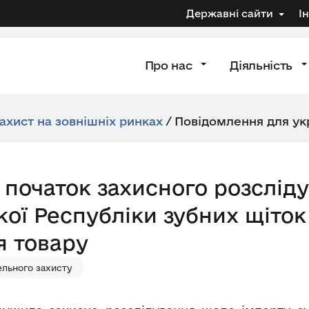
Державні сайти
І
Про нас
Діяльність
ахист на зовнішніх ринках
/
Повідомлення для ук
 початок захисного розслід
кої Республіки зубних щіток
я товару
ельного захисту