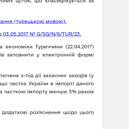
убних щіток, що класифікується за
вання (турецькою мовою)
.
 03.05.2017 № G/SG/N/6/TUR/23
.
а економіки Туреччини (22.04.2017)
ів заповнити у електронній формі
ючена з-під дії захисних заходів (у
кщо частка України в імпорті даного
 із часткою імпорту менше 3% разом
и додаткові роз'яснення щодо цього