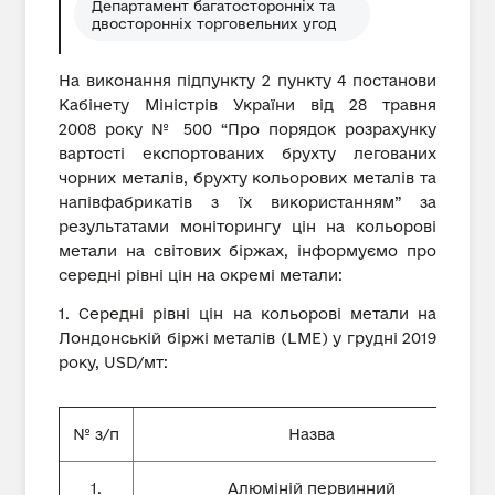
Департамент багатосторонніх та
двосторонніх торговельних угод
На виконання підпункту 2 пункту 4 постанови
Кабінету Міністрів України від 28 травня
2008 року № 500 “Про порядок розрахунку
вартості експортованих брухту легованих
чорних металів, брухту кольорових металів та
напівфабрикатів з їх використанням” за
результатами моніторингу цін на кольорові
метали на світових біржах, інформуємо про
середні рівні цін на окремі метали:
1. Середні рівні цін на кольорові метали на
Лондонській біржі металів (LME) у грудні 2019
року, USD/мт:
№ з/п
Назва
1.
Алюміній первинний