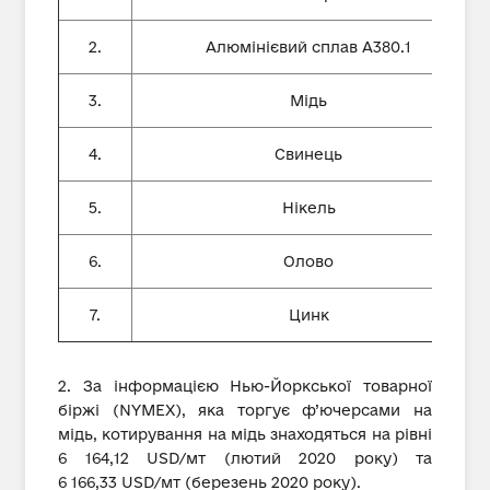
2.
Алюмінієвий сплав А380.1
3.
Мідь
4.
Свинець
5.
Нікель
6.
Олово
7.
Цинк
2. За інформацією Нью-Йоркської товарної
біржі (NYMEX), яка торгує ф’ючерсами на
мідь, котирування на мідь знаходяться на рівні
6 164,12 USD/мт (лютий 2020 року) та
6 166,33 USD/мт (березень 2020 року).