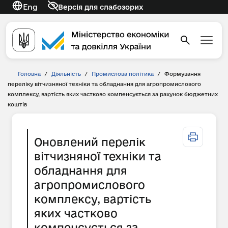
Eng
Версія для слабозорих
Головна
/
Діяльність
/
Промислова політика
/
Формування
переліку вітчизняної техніки та обладнання для агропромислового
комплексу, вартість яких частково компенсується за рахунок бюджетних
коштів
Оновлений перелік
вітчизняної техніки та
обладнання для
агропромислового
комплексу, вартість
яких частково
компенсується за