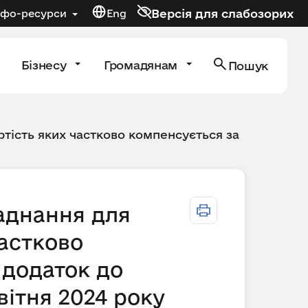
Версія для слабозорих
нфо-ресурси
Eng
Бізнесу
Громадянам
Пошук
тість яких частково компенсується за
ладнання для
астково
 додаток до
вітня 2024 року