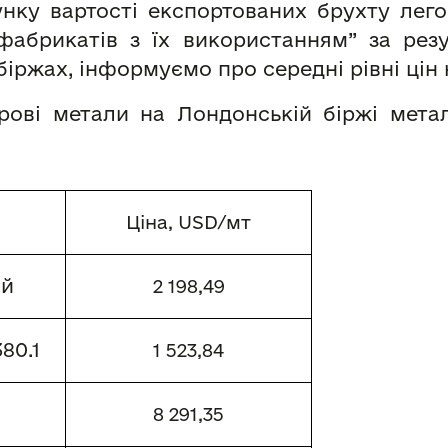
ку вартості експортованих брухту лего
фабрикатів з їх використанням” за рез
біржах, інформуємо про середні рівні цін 
ьорові метали на Лондонській біржі мета
Ціна, USD/мт
ий
2
198
,
49
80.1
1
523
,
84
8
291
,
35