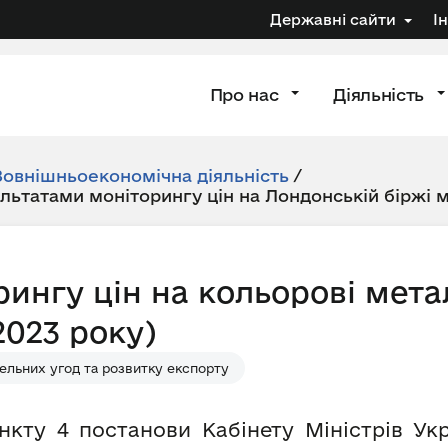
Державні сайти
І
Про нас
Діяльність
Зовнішньоекономічна діяльність
/
ультатами моніторингу цін на Лондонській біржі 
рингу цін на кольорові мета
2023 року)
ельних угод та розвитку експорту
нкту 4 постанови Кабінету Міністрів Укр