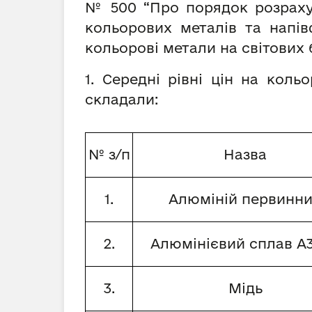
№ 500 “Про порядок розрахун
кольорових металів та напів
кольорові метали на світових 
1. Середні рівні цін на кол
складали:
№ з/п
Назва
1.
Алюміній первинн
2.
Алюмінієвий сплав А3
3.
Мідь