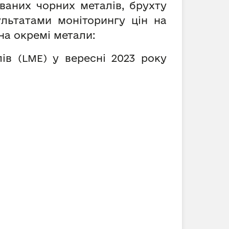
ваних чорних металів, брухту
ультатами моніторингу цін на
на окремі метали:
лів
у вересні 2023 року
(
LME
)