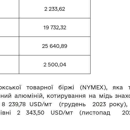
2
233
,
62
19
732
,
32
2
5
640
,
89
2
500
,
04
кської товарної біржі (NYMEX), яка 
ний алюміній, котирування на мідь знахо
 8 239,78 USD/мт (грудень 2023 року),
рівні 2 343,50 USD/мт (листопад 20