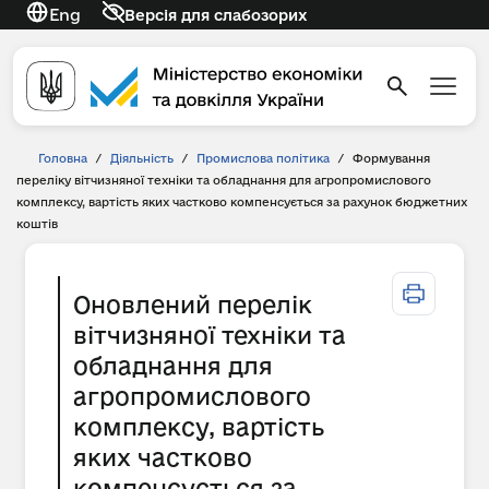
Eng
Версія для слабозорих
Головна
/
Діяльність
/
Промислова політика
/
Формування
переліку вітчизняної техніки та обладнання для агропромислового
комплексу, вартість яких частково компенсується за рахунок бюджетних
коштів
Оновлений перелік
вітчизняної техніки та
обладнання для
агропромислового
комплексу, вартість
яких частково
компенсується за