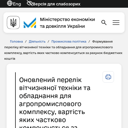
Eng
Версія для слабозорих
Головна
/
Діяльність
/
Промислова політика
/
Формування
переліку вітчизняної техніки та обладнання для агропромислового
комплексу, вартість яких частково компенсується за рахунок бюджетних
коштів
Оновлений перелік
вітчизняної техніки та
обладнання для
агропромислового
комплексу, вартість
яких частково
компенсується за