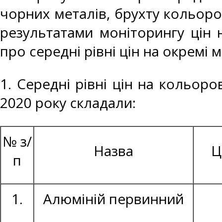
чорних металів, брухту кольоро
результатами моніторингу цін 
про середні рівні цін на окремі 
1. Середні рівні цін на кольоро
2020 року складали:
№ з/
Назва
Ц
п
1.
Алюміній первинний