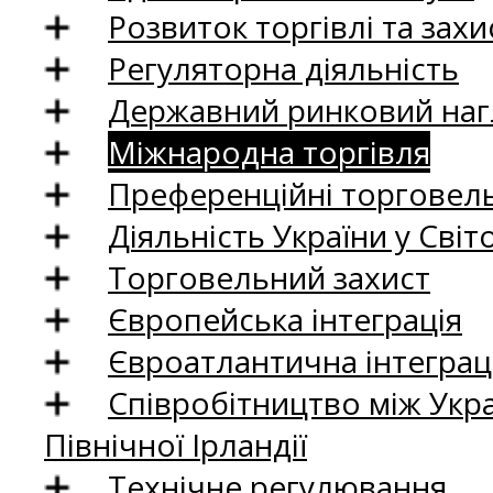
Розвиток торгівлі та зах
Регуляторна діяльність
Державний ринковий нагл
Міжнародна торгівля
Преференційні торговель
Діяльність України у Світо
Торговельний захист
Європейська інтеграція
Євроатлантична інтеграц
Співробітництво між Укр
Північної Ірландії
Технічне регулювання