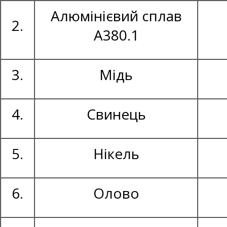
Алюмінієвий сплав
2.
А380.1
3.
Мідь
4.
Свинець
5.
Нікель
6.
Олово