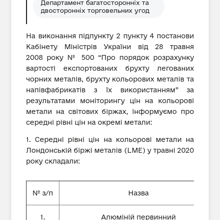
Департамент багатосторонніх та
двосторонніх торговельних угод
На виконання підпункту 2 пункту 4 постанови
Кабінету Міністрів України від 28 травня
2008 року № 500 “Про порядок розрахунку
вартості експортованих брухту легованих
чорних металів, брухту кольорових металів та
напівфабрикатів з їх використанням” за
результатами моніторингу цін на кольорові
метали на світових біржах, інформуємо про
середні рівні цін на окремі метали:
1. Середні рівні цін на кольорові метали на
Лондонській біржі металів (LME) у травні 2020
року складали:
№ з/п
Назва
1.
Алюміній первинний