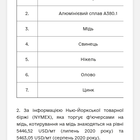
2.
Алюмінієвий сплав А380.1
3.
Мідь
4.
Свинець
5.
Нікель
6.
Олово
7.
Цинк
2. За інформацією Нью-Йоркської товарної
біржі (NYMEX), яка торгує ф’ючерсами на
мідь, котирування на мідь знаходяться на рівні
5446,52 USD/мт (липень 2020 року) та
5463,05 USD/мт (серпень 2020 року).