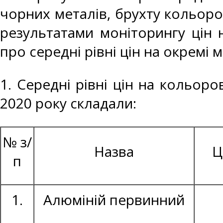
чорних металів, брухту кольоро
результатами моніторингу цін 
про середні рівні цін на окремі 
1. Середні рівні цін на кольоро
2020 року складали:
№ з/
Назва
Ц
п
1.
Алюміній первинний