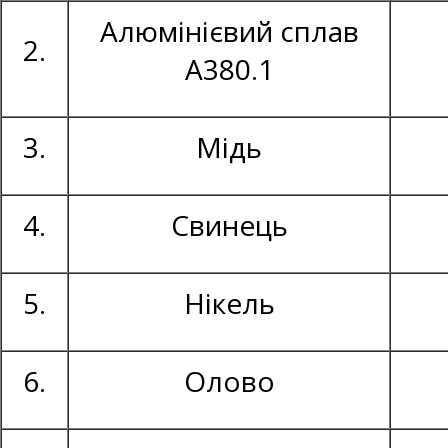
Алюмінієвий сплав
2.
А380.1
3.
Мідь
4.
Свинець
5.
Нікель
6.
Олово