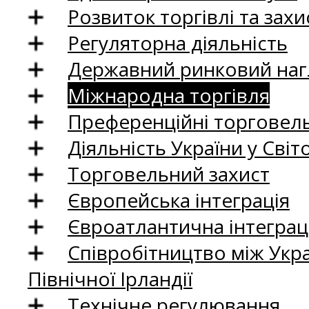
Розвиток торгівлі та зах
Регуляторна діяльність
Державний ринковий нагл
Міжнародна торгівля
Преференційні торговель
Діяльність України у Світо
Торговельний захист
Європейська інтеграція
Євроатлантична інтеграц
Співробітництво між Укр
Північної Ірландії
Технічне регулювання