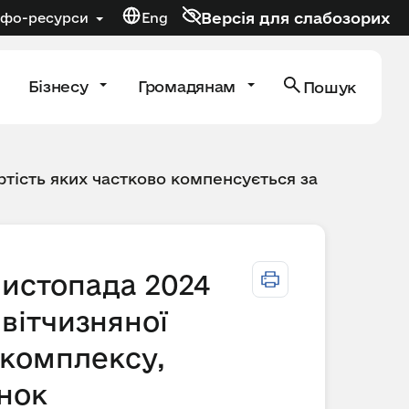
Версія для слабозорих
нфо-ресурси
Eng
Бізнесу
Громадянам
Пошук
тість яких частково компенсується за
листопада 2024
вітчизняної
 комплексу,
унок