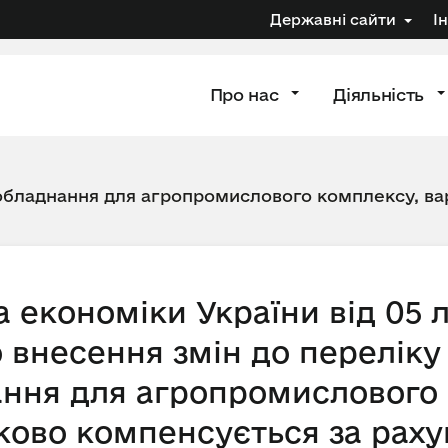
Державні сайти
І
Про нас
Діяльність
 обладнання для агропромислового комплексу, вар
а економіки України від 05 
 внесення змін до переліку 
ання для агропромислового
тково компенсується за рах