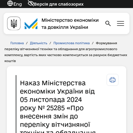
Eng
Версія для слабозорих
Головна
/
Діяльність
/
Промислова політика
/
Формування
переліку вітчизняної техніки та обладнання для агропромислового
комплексу, вартість яких частково компенсується за рахунок бюджетних
коштів
Наказ Міністерства
економіки України від
05 листопада 2024
року № 25285 «Про
внесення змін до
переліку вітчизняної
техніки та обладнання