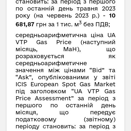
становить: за період з першого
по останній день травня 2023
року (на червень 2023 р.) -
10
3
681,87
грн за 1 тис. м
без ПДВ;
середньоарифметична ціна UA
VTP Gas Price (наступний
місяць, MaH), що
розраховується як
середньоарифметичне
значення між цінами “Bid” та
“Ask”, опублікованими у звіті
ICIS European Spot Gas Market
під заголовком “UA VTP Gas
Price Assessment” за період з
першого по останній день
місяця, що передує
податковому (звітному)
періоду
с
тановить: за період з