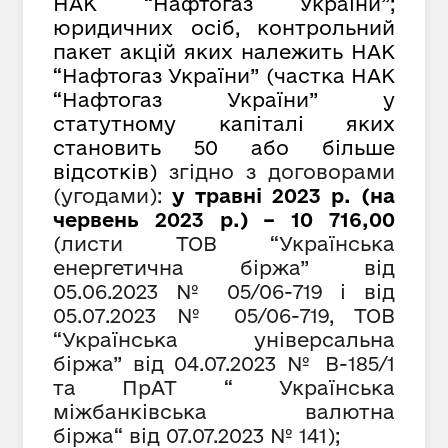
НАК “Нафтогаз України”;
юридичних осіб, контрольний
пакет акцій яких належить НАК
“Нафтогаз України” (частка НАК
“Нафтогаз України” у
статутному капіталі яких
становить 50 або більше
відсотків)
згідно з договорами
(угодами):
у травні 2023 р. (на
червень 2023 р.) – 10 716,00
(листи ТОВ “Українська
енергетична біржа” від
05.06.2023 №
05/06-719
і від
05.0
7
.2023 №
05/06-719, ТОВ
“Українська універсальна
біржа” від 04.07.2023 № В-185/1
та ПрАТ
“
Українська
міжбанківська валютна
біржа
“
від 07.07.2023 № 141);