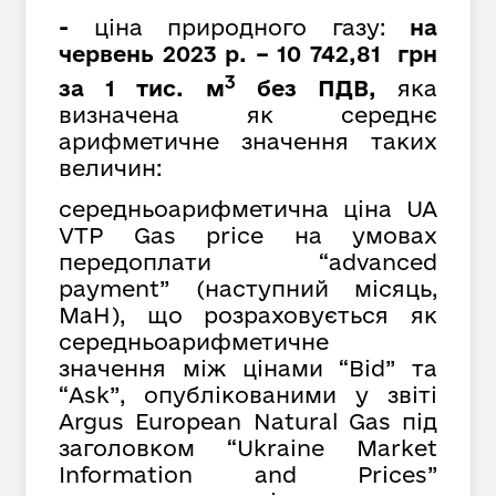
-
ціна природного газу:
на
червень 2023 р. – 10 742,81 грн
3
за 1 тис. м
без ПДВ,
яка
визначена як середнє
арифметичне значення таких
величин:
середньоарифметична ціна UA
VTP Gas price на умовах
передоплати “advanced
payment” (наступний місяць,
MaH), що розраховується як
cередньоарифметичне
значення між цінами “Bid” та
“Ask”, опублікованими у звіті
Argus European Natural Gas під
заголовком “Ukraine Market
Information and Prices”