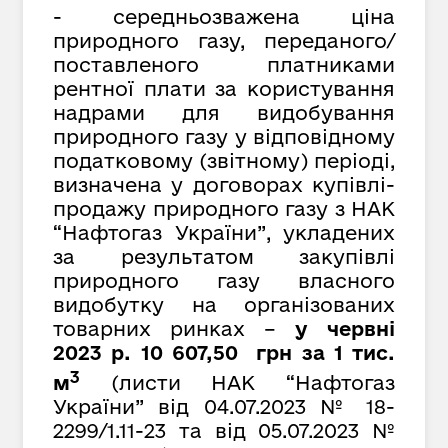
- середньозважена ціна
природного газу, переданого/
поставленого платниками
рентної плати за користування
надрами для видобування
природного газу у відповідному
податковому (звітному) періоді,
визначена у договорах купівлі-
продажу природного газу з НАК
“Нафтогаз України”, укладених
за результатом закупівлі
природного газу власного
видобутку на організованих
товарних ринках –
у червні
2023 р. 10 607,50 грн за 1 тис.
3
м
(листи НАК “Нафтогаз
України” від
04.07.2023 № 18-
2299/1.11-23 та від 05.07.2023 №