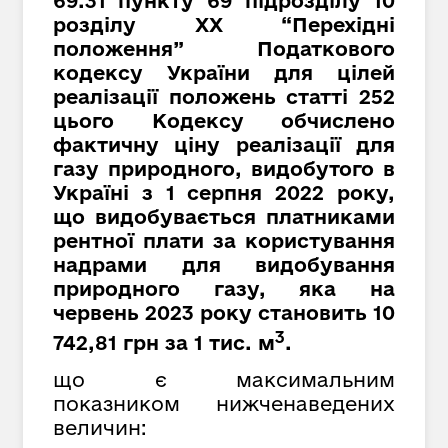
69.31 пункту 69 підрозділу 10
розділу XX “Перехідні
положення” Податкового
кодексу України для цілей
реалізації положень статті 252
цього Кодексу обчислено
фактичну ціну реалізації для
газу природного, видобутого в
Україні з 1 серпня 2022 року,
що видобувається платниками
рентної плати за користування
надрами для видобування
природного газу, яка на
червень 2023 року становить 10
3
742,81 грн за 1 тис. м
.
що є максимальним
показником нижченаведених
величин: