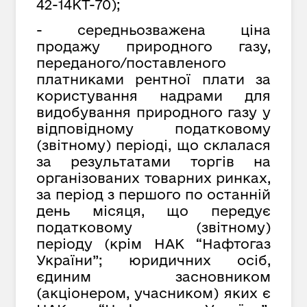
42-14КТ-70);
- середньозважена ціна
продажу природного газу,
переданого/поставленого
платниками рентної плати за
користування надрами для
видобування природного газу у
відповідному податковому
(звітному) періоді, що склалася
за результатами торгів на
організованих товарних ринках,
за період з першого по останній
день місяця, що передує
податковому (звітному)
періоду (крім НАК “Нафтогаз
України”; юридичних осіб,
єдиним засновником
(акціонером, учасником) яких є